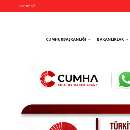
Kurumsal
Kurumsal
CUMHURBAŞKANLIĞI
BAKANLIKLAR
Cumhurbaşkanlığı
Bakanlıklar
TBMM
Siyasi Partiler
Yerel Yönetimler
Mülki İdare