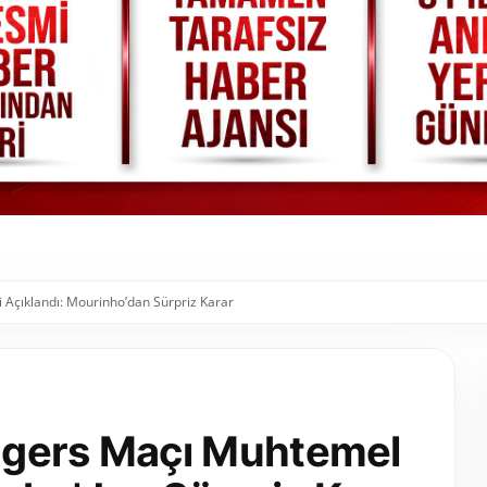
Açıklandı: Mourinho’dan Sürpriz Karar
ngers Maçı Muhtemel