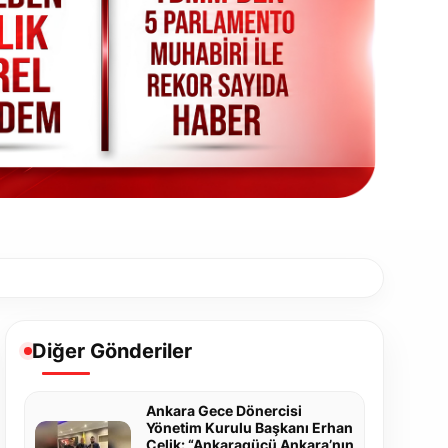
Diğer Gönderiler
Ankara Gece Dönercisi
Yönetim Kurulu Başkanı Erhan
Çelik: “Ankaragücü Ankara’nın