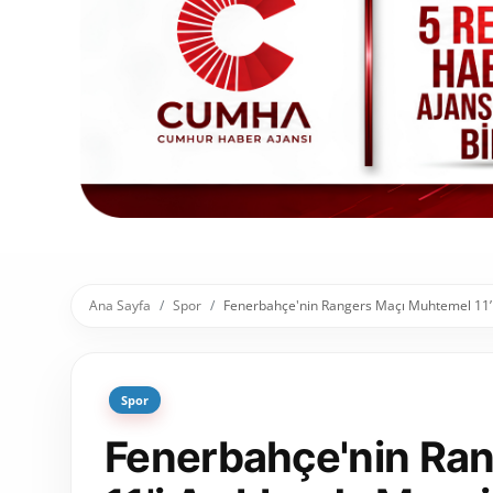
Toplum ve Yaşam
Sivil Toplum Kuruluşları
Kamu Kurumları ve Üst Kurullar
Resmi Reklamlar
Ana Sayfa
Spor
Fenerbahçe'nin Rangers Maçı Muhtemel 11’i 
Spor
Fenerbahçe'nin Ra