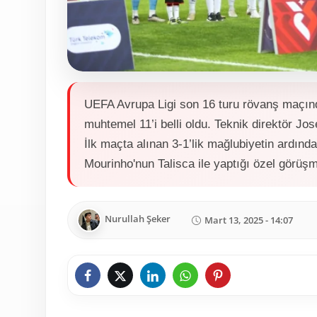
UEFA Avrupa Ligi son 16 turu rövanş maçınd
muhtemel 11’i belli oldu. Teknik direktör Jos
İlk maçta alınan 3-1’lik mağlubiyetin ardınd
Mourinho'nun Talisca ile yaptığı özel görüşm
Nurullah Şeker
Mart 13, 2025 - 14:07