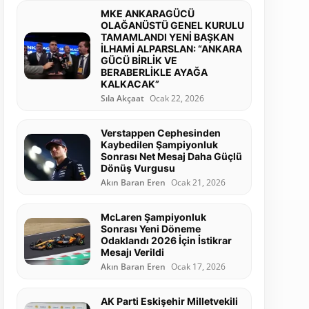
MKE ANKARAGÜCÜ
OLAĞANÜSTÜ GENEL KURULU
TAMAMLANDI YENİ BAŞKAN
İLHAMİ ALPARSLAN: “ANKARA
GÜCÜ BİRLİK VE
BERABERLİKLE AYAĞA
KALKACAK”
Sıla Akçaat
Ocak 22, 2026
Verstappen Cephesinden
Kaybedilen Şampiyonluk
Sonrası Net Mesaj Daha Güçlü
Dönüş Vurgusu
Akın Baran Eren
Ocak 21, 2026
McLaren Şampiyonluk
Sonrası Yeni Döneme
Odaklandı 2026 İçin İstikrar
Mesajı Verildi
Akın Baran Eren
Ocak 17, 2026
AK Parti Eskişehir Milletvekili