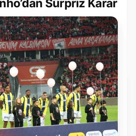
inho’dan Sürpriz Karar