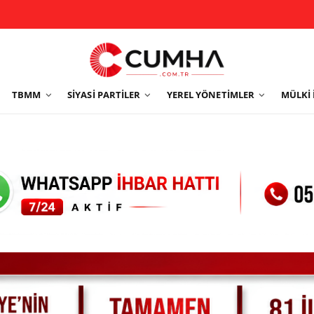
TBMM
SIYASI PARTILER
YEREL YÖNETIMLER
MÜLKI 