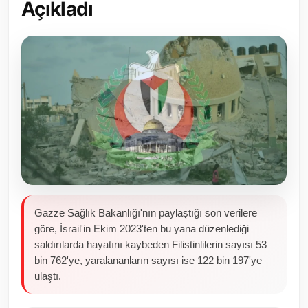
Açıkladı
Toplum ve Yaşam
Sivil Toplum Kuruluşları
Kamu Kurumları ve Üst Kurullar
Resmi Reklamlar
Gazze Sağlık Bakanlığı'nın paylaştığı son verilere
göre, İsrail'in Ekim 2023'ten bu yana düzenlediği
saldırılarda hayatını kaybeden Filistinlilerin sayısı 53
bin 762'ye, yaralananların sayısı ise 122 bin 197'ye
ulaştı.