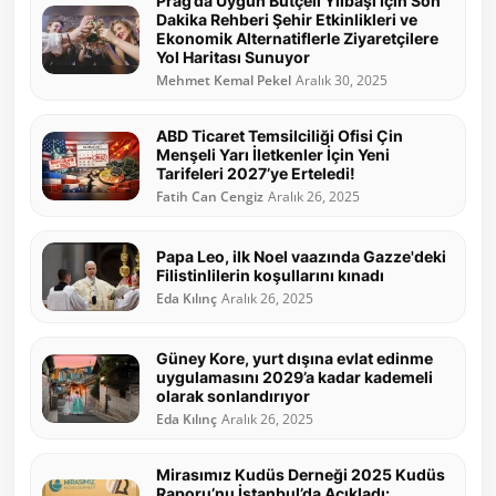
Prag’da Uygun Bütçeli Yılbaşı İçin Son
Dakika Rehberi Şehir Etkinlikleri ve
Ekonomik Alternatiflerle Ziyaretçilere
Yol Haritası Sunuyor
Mehmet Kemal Pekel
Aralık 30, 2025
ABD Ticaret Temsilciliği Ofisi Çin
Menşeli Yarı İletkenler İçin Yeni
Tarifeleri 2027’ye Erteledi!
Fatih Can Cengiz
Aralık 26, 2025
Papa Leo, ilk Noel vaazında Gazze'deki
Filistinlilerin koşullarını kınadı
Eda Kılınç
Aralık 26, 2025
Güney Kore, yurt dışına evlat edinme
uygulamasını 2029’a kadar kademeli
olarak sonlandırıyor
Eda Kılınç
Aralık 26, 2025
Mirasımız Kudüs Derneği 2025 Kudüs
Raporu’nu İstanbul’da Açıkladı: