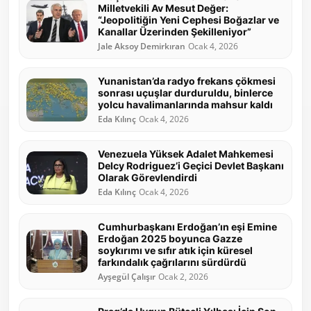
Milletvekili Av Mesut Değer:
“Jeopolitiğin Yeni Cephesi Boğazlar ve
Kanallar Üzerinden Şekilleniyor”
Jale Aksoy Demirkıran
Ocak 4, 2026
Yunanistan’da radyo frekans çökmesi
sonrası uçuşlar durduruldu, binlerce
yolcu havalimanlarında mahsur kaldı
Eda Kılınç
Ocak 4, 2026
Venezuela Yüksek Adalet Mahkemesi
Delcy Rodriguez’i Geçici Devlet Başkanı
Olarak Görevlendirdi
Eda Kılınç
Ocak 4, 2026
Cumhurbaşkanı Erdoğan’ın eşi Emine
Erdoğan 2025 boyunca Gazze
soykırımı ve sıfır atık için küresel
farkındalık çağrılarını sürdürdü
Ayşegül Çalışır
Ocak 2, 2026