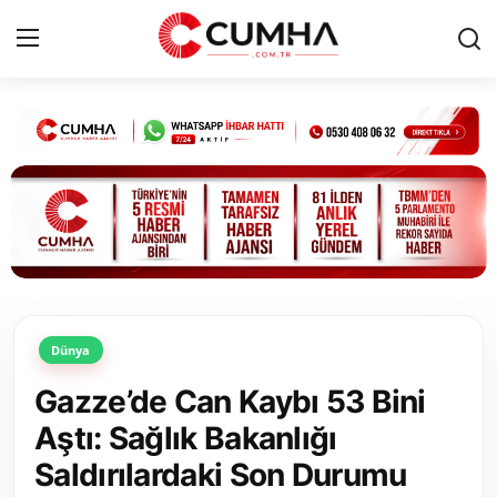
Kurumsal
Cumhurbaşkanlığı
Bakanlıklar
TBMM
Dünya
Siyasi Partiler
Gazze’de Can Kaybı 53 Bini
Yerel Yönetimler
Aştı: Sağlık Bakanlığı
Saldırılardaki Son Durumu
Mülki İdare