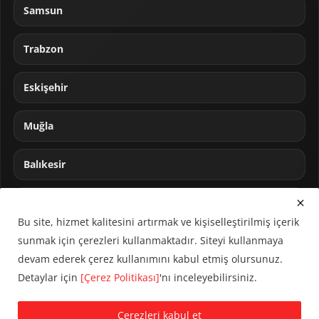
Samsun
Trabzon
Eskişehir
Muğla
Balıkesir
Sakarya
Bu site, hizmet kalitesini artırmak ve kişiselleştirilmiş içerik
sunmak için çerezleri kullanmaktadır. Siteyi kullanmaya
devam ederek çerez kullanımını kabul etmiş olursunuz.
Detaylar için
[Çerez Politikası]
'nı inceleyebilirsiniz.
© 2024 CUMHA (Cumhur Haber Ajansı) Tüm hakları saklıdır.
Çerezleri kabul et