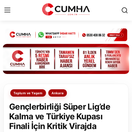
Kurumsal
Cumhurbaşkanlığı
Bakanlıklar
TBMM
Toplum ve Yaşam
Ankara
Siyasi Partiler
Gençlerbirliği Süper Lig’de
Yerel Yönetimler
Kalma ve Türkiye Kupası
Finali İçin Kritik Virajda
Mülki İdare