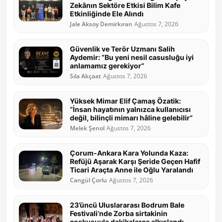
Zekânın Sektöre Etkisi Bilim Kafe
Etkinliğinde Ele Alındı
Jale Aksoy Demirkıran
Ağustos 7, 2026
Güvenlik ve Terör Uzmanı Salih
Aydemir: “Bu yeni nesil casusluğu iyi
anlamamız gerekiyor”
Sıla Akçaat
Ağustos 7, 2026
Yüksek Mimar Elif Çamaş Özatik:
“İnsan hayatının yalnızca kullanıcısı
değil, bilinçli mimarı hâline gelebilir”
Melek Şenol
Ağustos 7, 2026
Çorum-Ankara Kara Yolunda Kaza:
Refüjü Aşarak Karşı Şeride Geçen Hafif
Ticari Araçta Anne ile Oğlu Yaralandı
Cangül Çorlu
Ağustos 7, 2026
23’üncü Uluslararası Bodrum Bale
Festivali’nde Zorba sirtakinin
coşkusuyla dakikalarca alkışlandı