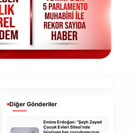
Diğer Gönderiler
Emine Erdoğan: “Şeyh Zayed
Çocuk Evleri Sitesi’nde
büyüyen her çocuğumuzun