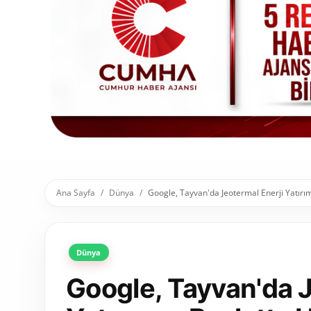
Toplum ve Yaşam
Sivil Toplum Kuruluşları
Kamu Kurumları ve Üst Kurullar
Resmi Reklamlar
Ana Sayfa
Dünya
Google, Tayvan'da Jeotermal Enerji Yatırı
Dünya
Google, Tayvan'da J