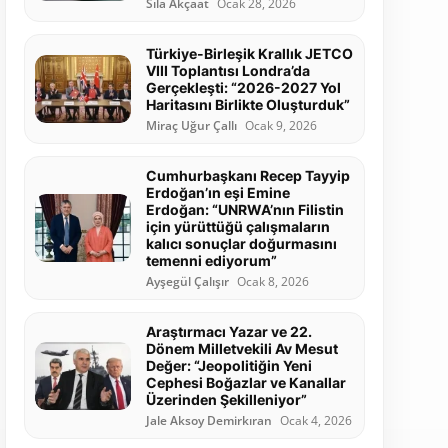
Sıla Akçaat
Ocak 28, 2026
Türkiye-Birleşik Krallık JETCO
VIII Toplantısı Londra’da
Gerçekleşti: “2026-2027 Yol
Haritasını Birlikte Oluşturduk”
Miraç Uğur Çallı
Ocak 9, 2026
Cumhurbaşkanı Recep Tayyip
Erdoğan’ın eşi Emine
Erdoğan: “UNRWA’nın Filistin
için yürüttüğü çalışmaların
kalıcı sonuçlar doğurmasını
temenni ediyorum”
Ayşegül Çalışır
Ocak 8, 2026
Araştırmacı Yazar ve 22.
Dönem Milletvekili Av Mesut
Değer: “Jeopolitiğin Yeni
Cephesi Boğazlar ve Kanallar
Üzerinden Şekilleniyor”
Jale Aksoy Demirkıran
Ocak 4, 2026