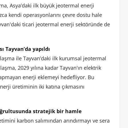
ma, Asya’daki ilk büyük jeotermal enerji
nızca kendi operasyonlarını çevre dostu hale
an'daki ticari jeotermal enerji sektöründe de
ı Tayvan’da yapıldı
nlaşma ile Tayvan’daki ilk kurumsal jeotermal
nlaşma, 2029 yılına kadar Tayvan'ın elektrik
apmayan enerji eklemeyi hedefliyor. Bu
enerji üretiminin iki katına çıkmasını
oğrultusunda stratejik bir hamle
ketimini karbon salımından arındırmayı ve sera