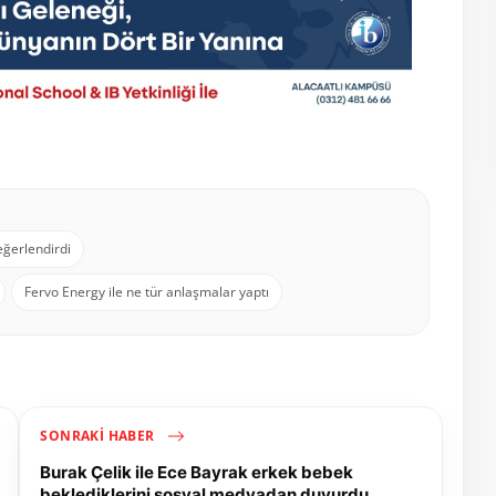
eğerlendirdi
Fervo Energy ile ne tür anlaşmalar yaptı
SONRAKI HABER
Burak Çelik ile Ece Bayrak erkek bebek
beklediklerini sosyal medyadan duyurdu