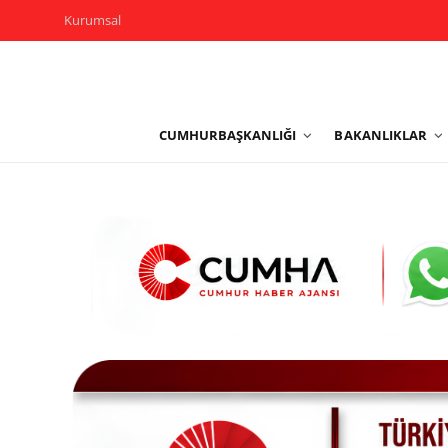
Kurumsal
Kurumsal
CUMHURBAŞKANLIĞI
BAKANLIKLAR
Cumhurbaşkanlığı
Bakanlıklar
TBMM
Siyasi Partiler
Yerel Yönetimler
Mülki İdare