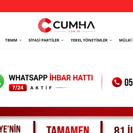
TBMM
SIYASI PARTILER
YEREL YÖNETIMLER
MÜLKI 