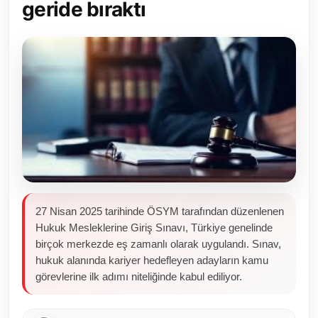
geride bıraktı
Toplum ve Yaşam
Sivil Toplum Kuruluşları
Kamu Kurumları ve Üst Kurullar
Resmi Reklamlar
27 Nisan 2025 tarihinde ÖSYM tarafından düzenlenen
Hukuk Mesleklerine Giriş Sınavı, Türkiye genelinde
birçok merkezde eş zamanlı olarak uygulandı. Sınav,
hukuk alanında kariyer hedefleyen adayların kamu
görevlerine ilk adımı niteliğinde kabul ediliyor.