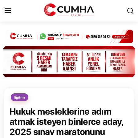
Kurumsal
Cumhurbaşkanlığı
Bakanlıklar
TBMM
Eğitim
Siyasi Partiler
Hukuk mesleklerine adım
Yerel Yönetimler
atmak isteyen binlerce aday,
2025 sınav maratonunu
Mülki İdare