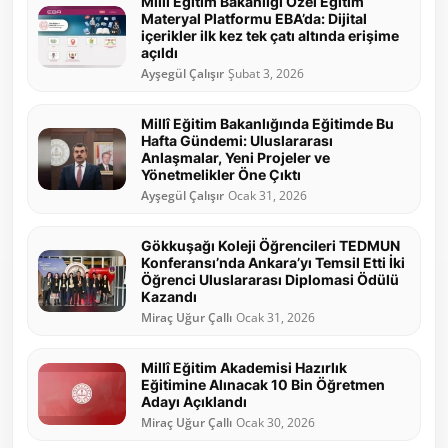
Milli Eğitim Bakanlığı Özel Eğitim
Materyal Platformu EBA’da: Dijital
içerikler ilk kez tek çatı altında erişime
açıldı
Ayşegül Çalışır
Şubat 3, 2026
Millî Eğitim Bakanlığında Eğitimde Bu
Hafta Gündemi: Uluslararası
Anlaşmalar, Yeni Projeler ve
Yönetmelikler Öne Çıktı
Ayşegül Çalışır
Ocak 31, 2026
Gökkuşağı Koleji Öğrencileri TEDMUN
Konferansı’nda Ankara’yı Temsil Etti İki
Öğrenci Uluslararası Diplomasi Ödülü
Kazandı
Miraç Uğur Çallı
Ocak 31, 2026
Millî Eğitim Akademisi Hazırlık
Eğitimine Alınacak 10 Bin Öğretmen
Adayı Açıklandı
Miraç Uğur Çallı
Ocak 30, 2026