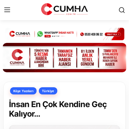
Kurumsal
Cumhurbaşkanlığı
Bakanlıklar
TBMM
Köşe Yazıları
Türkiye
Siyasi Partiler
İnsan En Çok Kendine Geç
Yerel Yönetimler
Kalıyor…
Mülki İdare