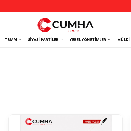
TBMM
SIYASI PARTILER
YEREL YÖNETIMLER
MÜLKI 