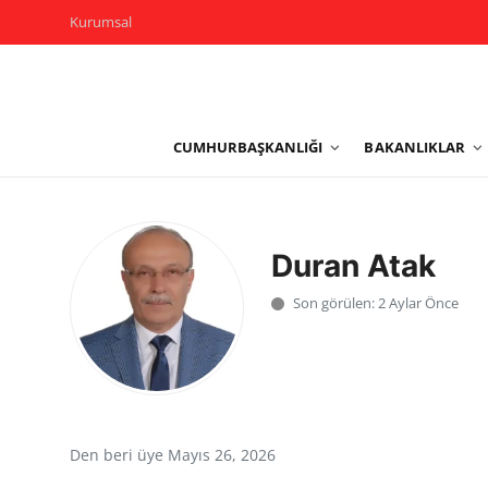
Kurumsal
Kurumsal
CUMHURBAŞKANLIĞI
BAKANLIKLAR
Cumhurbaşkanlığı
Bakanlıklar
Duran Atak
TBMM
Son görülen: 2 Aylar Önce
Siyasi Partiler
Yerel Yönetimler
Den beri üye Mayıs 26, 2026
Mülki İdare