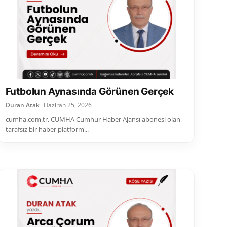
Futbolun Aynasında Görünen Gerçek
Duran Atak
Haziran 25, 2026
cumha.com.tr, CUMHA Cumhur Haber Ajansı abonesi olan
tarafsız bir haber platform...