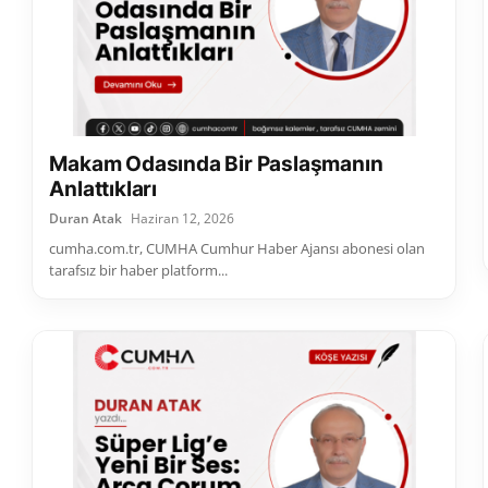
Makam Odasında Bir Paslaşmanın
Anlattıkları
Duran Atak
Haziran 12, 2026
cumha.com.tr, CUMHA Cumhur Haber Ajansı abonesi olan
tarafsız bir haber platform...