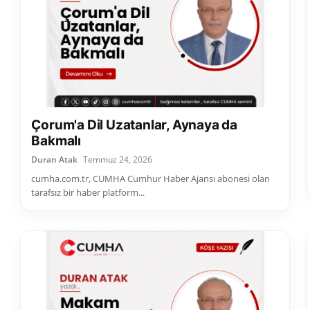
Çorum'a Dil Uzatanlar, Aynaya da
Bakmalı
Duran Atak
Temmuz 24, 2026
cumha.com.tr, CUMHA Cumhur Haber Ajansı abonesi olan
tarafsız bir haber platform...