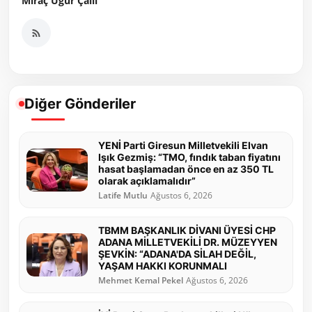
Miraç Uğur Çallı
Diğer Gönderiler
YENİ Parti Giresun Milletvekili Elvan
Işık Gezmiş: “TMO, fındık taban fiyatını
hasat başlamadan önce en az 350 TL
olarak açıklamalıdır”
Latife Mutlu
Ağustos 6, 2026
TBMM BAŞKANLIK DİVANI ÜYESİ CHP
ADANA MİLLETVEKİLİ DR. MÜZEYYEN
ŞEVKİN: “ADANA'DA SİLAH DEĞİL,
YAŞAM HAKKI KORUNMALI
Mehmet Kemal Pekel
Ağustos 6, 2026