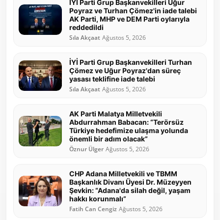
İYİ Parti Grup Başkanvekilleri Uğur
Poyraz ve Turhan Çömez'in iade talebi
AK Parti, MHP ve DEM Parti oylarıyla
reddedildi
Sıla Akçaat
Ağustos 5, 2026
İYİ Parti Grup Başkanvekilleri Turhan
Çömez ve Uğur Poyraz'dan süreç
yasası teklifine iade talebi
Sıla Akçaat
Ağustos 5, 2026
AK Parti Malatya Milletvekili
Abdurrahman Babacan: “Terörsüz
Türkiye hedefimize ulaşma yolunda
önemli bir adım olacak”
Öznur Ülger
Ağustos 5, 2026
CHP Adana Milletvekili ve TBMM
Başkanlık Divanı Üyesi Dr. Müzeyyen
Şevkin: “Adana'da silah değil, yaşam
hakkı korunmalı”
Fatih Can Cengiz
Ağustos 5, 2026