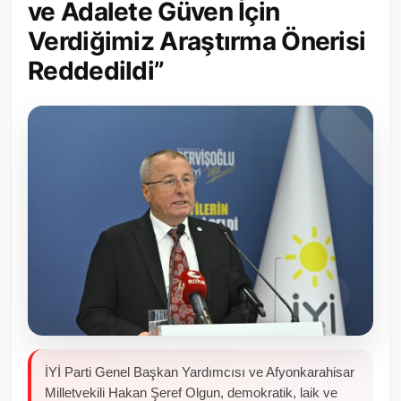
ve Adalete Güven İçin
Toplum ve Yaşam
Verdiğimiz Araştırma Önerisi
Reddedildi”
Sivil Toplum Kuruluşları
Kamu Kurumları ve Üst Kurullar
Resmi Reklamlar
İYİ Parti Genel Başkan Yardımcısı ve Afyonkarahisar
Milletvekili Hakan Şeref Olgun, demokratik, laik ve