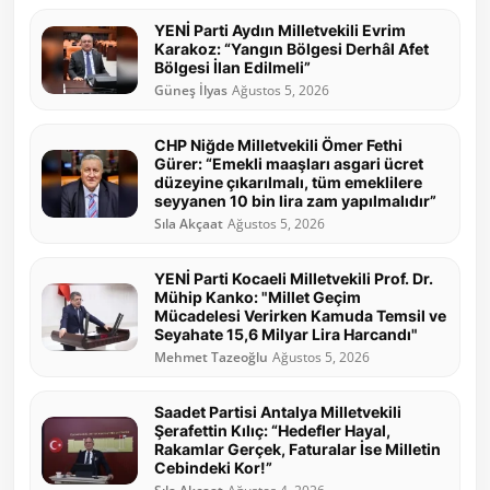
YENİ Parti Aydın Milletvekili Evrim
Karakoz: “Yangın Bölgesi Derhâl Afet
Bölgesi İlan Edilmeli”
Güneş İlyas
Ağustos 5, 2026
CHP Niğde Milletvekili Ömer Fethi
Gürer: “Emekli maaşları asgari ücret
düzeyine çıkarılmalı, tüm emeklilere
seyyanen 10 bin lira zam yapılmalıdır”
Sıla Akçaat
Ağustos 5, 2026
YENİ Parti Kocaeli Milletvekili Prof. Dr.
Mühip Kanko: "Millet Geçim
Mücadelesi Verirken Kamuda Temsil ve
Seyahate 15,6 Milyar Lira Harcandı"
Mehmet Tazeoğlu
Ağustos 5, 2026
Saadet Partisi Antalya Milletvekili
Şerafettin Kılıç: “Hedefler Hayal,
Rakamlar Gerçek, Faturalar İse Milletin
Cebindeki Kor!”