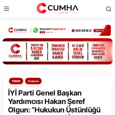
Kurumsal
Cumhurbaşkanlığı
Bakanlıklar
TBMM
TBMM
Ankara
Siyasi Partiler
İYİ Parti Genel Başkan
Yerel Yönetimler
Yardımcısı Hakan Şeref
Olgun: “Hukukun Üstünlüğü
Mülki İdare