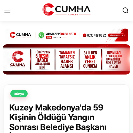
Kurumsal
Cumhurbaşkanlığı
Bakanlıklar
TBMM
Dünya
Siyasi Partiler
Kuzey Makedonya'da 59
Yerel Yönetimler
Kişinin Öldüğü Yangın
Sonrası Belediye Başkanı
Mülki İdare