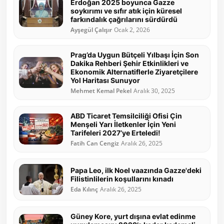
Erdoğan 2025 boyunca Gazze
soykırımı ve sıfır atık için küresel
farkındalık çağrılarını sürdürdü
Ayşegül Çalışır
Ocak 2, 2026
Prag’da Uygun Bütçeli Yılbaşı İçin Son
Dakika Rehberi Şehir Etkinlikleri ve
Ekonomik Alternatiflerle Ziyaretçilere
Yol Haritası Sunuyor
Mehmet Kemal Pekel
Aralık 30, 2025
ABD Ticaret Temsilciliği Ofisi Çin
Menşeli Yarı İletkenler İçin Yeni
Tarifeleri 2027’ye Erteledi!
Fatih Can Cengiz
Aralık 26, 2025
Papa Leo, ilk Noel vaazında Gazze'deki
Filistinlilerin koşullarını kınadı
Eda Kılınç
Aralık 26, 2025
Güney Kore, yurt dışına evlat edinme