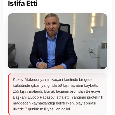
İstifa Etti
Toplum ve Yaşam
Sivil Toplum Kuruluşları
Kamu Kurumları ve Üst Kurullar
Resmi Reklamlar
Kuzey Makedonya’nın Koçani kentinde bir gece
kulübünde çıkan yangında 59 kişi hayatını kaybetti,
155 kişi yaralandı. Büyük facianın ardından Belediye
Başkanı Ljupco Papazov istifa etti. Yangının piroteknik
maddeden kaynaklandığı belirtilirken, olay sonrası
ülkede 7 günlük milli yas ilan edildi.