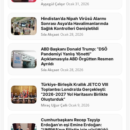
Ayşegül Çalışır
Ocak 31, 2026
Hindistan’da Nipah Virüsü Alarmı
Sonrası Asya’da Havalimanlarında
Sağlık Kontrolleri Genişletildi
Sıla Akçaat
Ocak 28, 2026
ABD Başkanı Donald Trump: “DSÖ
Pandemiyi Yanlış Yönetti”
Açıklamasıyla ABD Örgütten Resmen
Ayrıldı
Sıla Akçaat
Ocak 28, 2026
Türkiye-Birleşik Krallık JETCO VIII
Toplantısı Londra’da Gerçekleşti:
“2026-2027 Yol Haritasını Birlikte
Oluşturduk”
Miraç Uğur Çallı
Ocak 9, 2026
Cumhurbaşkanı Recep Tayyip
Erdoğan’ın eşi Emine Erdoğan:
“UNRWA’nın Filistin için yürüttüğü