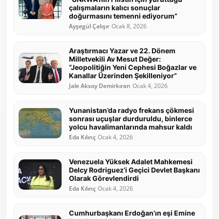
çalışmaların kalıcı sonuçlar
doğurmasını temenni ediyorum”
Ayşegül Çalışır
Ocak 8, 2026
Araştırmacı Yazar ve 22. Dönem
Milletvekili Av Mesut Değer:
“Jeopolitiğin Yeni Cephesi Boğazlar ve
Kanallar Üzerinden Şekilleniyor”
Jale Aksoy Demirkıran
Ocak 4, 2026
Yunanistan’da radyo frekans çökmesi
sonrası uçuşlar durduruldu, binlerce
yolcu havalimanlarında mahsur kaldı
Eda Kılınç
Ocak 4, 2026
Venezuela Yüksek Adalet Mahkemesi
Delcy Rodriguez’i Geçici Devlet Başkanı
Olarak Görevlendirdi
Eda Kılınç
Ocak 4, 2026
Cumhurbaşkanı Erdoğan’ın eşi Emine