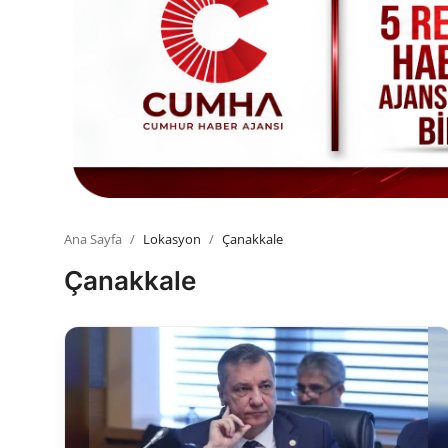
Toplum ve Yaşam
Sivil Toplum Kuruluşları
Kamu Kurumları ve Üst Kurullar
Resmi Reklamlar
Ana Sayfa
Lokasyon
Çanakkale
Çanakkale