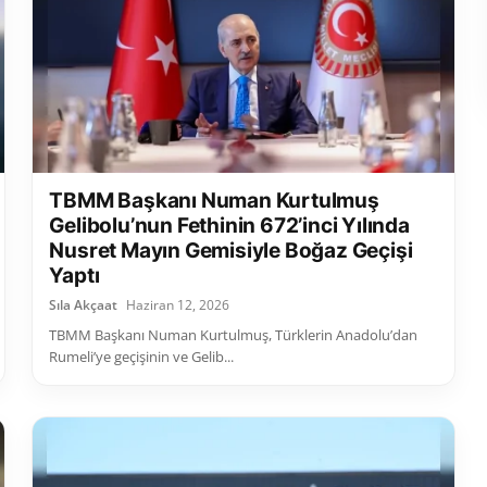
TBMM Başkanı Numan Kurtulmuş
Gelibolu’nun Fethinin 672’inci Yılında
Nusret Mayın Gemisiyle Boğaz Geçişi
Yaptı
Sıla Akçaat
Haziran 12, 2026
TBMM Başkanı Numan Kurtulmuş, Türklerin Anadolu’dan
Rumeli’ye geçişinin ve Gelib...