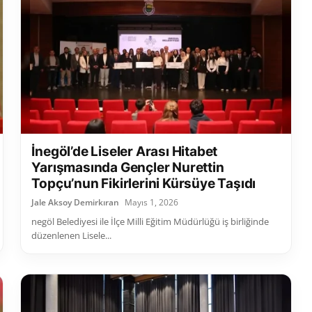
İnegöl’de Liseler Arası Hitabet
Yarışmasında Gençler Nurettin
Topçu’nun Fikirlerini Kürsüye Taşıdı
Jale Aksoy Demirkıran
Mayıs 1, 2026
negöl Belediyesi ile İlçe Milli Eğitim Müdürlüğü iş birliğinde
düzenlenen Lisele...