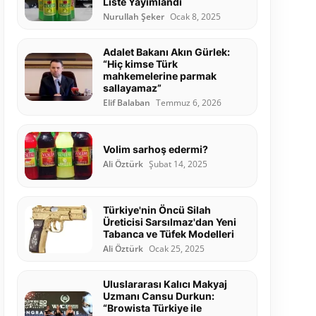
Liste Yayımlandı
Nurullah Şeker
Ocak 8, 2025
Adalet Bakanı Akın Gürlek:
“Hiç kimse Türk
mahkemelerine parmak
sallayamaz”
Elif Balaban
Temmuz 6, 2026
Volim sarhoş edermi?
Ali Öztürk
Şubat 14, 2025
Türkiye'nin Öncü Silah
Üreticisi Sarsılmaz'dan Yeni
Tabanca ve Tüfek Modelleri
Ali Öztürk
Ocak 25, 2025
Uluslararası Kalıcı Makyaj
Uzmanı Cansu Durkun:
“Browista Türkiye ile