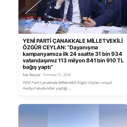
YENİ PARTİ ÇANAKKALE MİLLETVEKİLİ
ÖZGÜR CEYLAN: “Dayanışma
kampanyamıza ilk 24 saatte 31 bin 934
vatandaşımız 113 milyon 841 bin 910 TL
bağış yaptı”
Sıla Akçaat
Temmuz 31, 2026
YENİ Parti Çanakkale Milletvekili Özgür Ceylan, sosyal
medya hesabından yaptığı ...