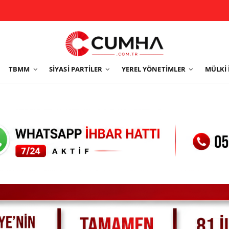
TBMM
SIYASI PARTILER
YEREL YÖNETIMLER
MÜLKI 