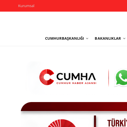
Kurumsal
Kurumsal
CUMHURBAŞKANLIĞI
BAKANLIKLAR
Cumhurbaşkanlığı
Bakanlıklar
TBMM
Siyasi Partiler
Yerel Yönetimler
Mülki İdare