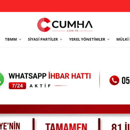
TBMM
SIYASI PARTILER
YEREL YÖNETIMLER
MÜLKI 