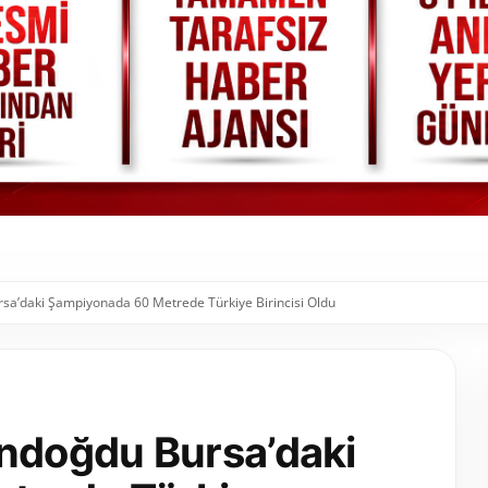
sa’daki Şampiyonada 60 Metrede Türkiye Birincisi Oldu
ündoğdu Bursa’daki