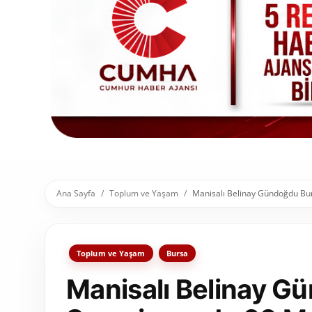
Toplum ve Yaşam
Sivil Toplum Kuruluşları
Kamu Kurumları ve Üst Kurullar
Resmi Reklamlar
Ana Sayfa
Toplum ve Yaşam
Manisalı Belinay Gündoğdu Bur
Toplum ve Yaşam
Bursa
Manisalı Belinay G