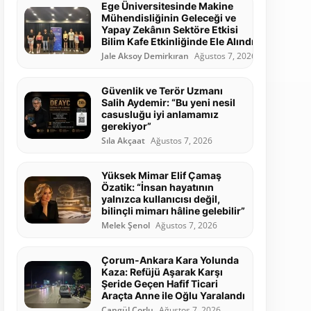
Ege Üniversitesinde Makine
Mühendisliğinin Geleceği ve
Yapay Zekânın Sektöre Etkisi
Bilim Kafe Etkinliğinde Ele Alındı
Jale Aksoy Demirkıran
Ağustos 7, 2026
Güvenlik ve Terör Uzmanı
Salih Aydemir: “Bu yeni nesil
casusluğu iyi anlamamız
gerekiyor”
Sıla Akçaat
Ağustos 7, 2026
Yüksek Mimar Elif Çamaş
Özatik: “İnsan hayatının
yalnızca kullanıcısı değil,
bilinçli mimarı hâline gelebilir”
Melek Şenol
Ağustos 7, 2026
Çorum-Ankara Kara Yolunda
Kaza: Refüjü Aşarak Karşı
Şeride Geçen Hafif Ticari
Araçta Anne ile Oğlu Yaralandı
Cangül Çorlu
Ağustos 7, 2026