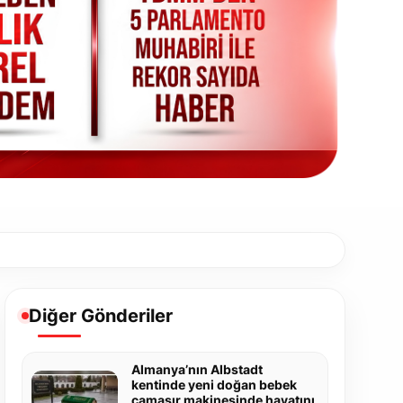
Diğer Gönderiler
Almanya’nın Albstadt
kentinde yeni doğan bebek
çamaşır makinesinde hayatını