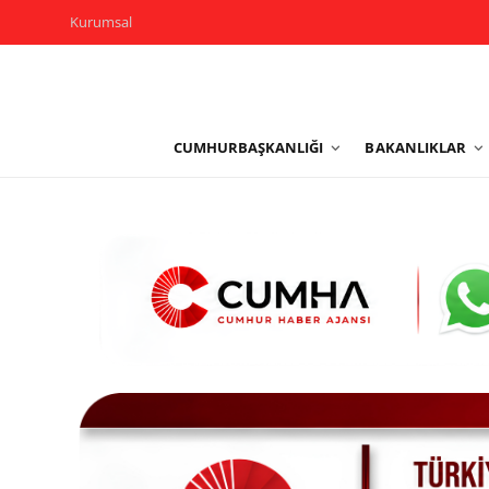
Kurumsal
Kurumsal
CUMHURBAŞKANLIĞI
BAKANLIKLAR
Cumhurbaşkanlığı
Bakanlıklar
TBMM
Siyasi Partiler
Yerel Yönetimler
Mülki İdare