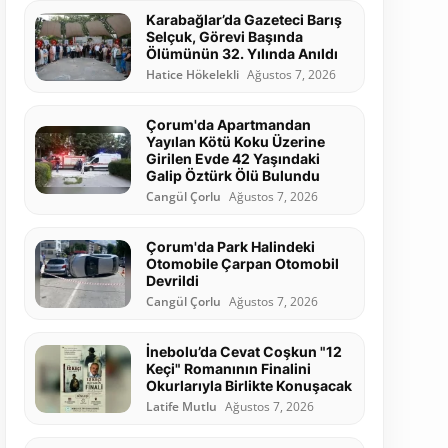
Karabağlar’da Gazeteci Barış
Selçuk, Görevi Başında
Ölümünün 32. Yılında Anıldı
Hatice Hökelekli
Ağustos 7, 2026
Çorum'da Apartmandan
Yayılan Kötü Koku Üzerine
Girilen Evde 42 Yaşındaki
Galip Öztürk Ölü Bulundu
Cangül Çorlu
Ağustos 7, 2026
Çorum'da Park Halindeki
Otomobile Çarpan Otomobil
Devrildi
Cangül Çorlu
Ağustos 7, 2026
İnebolu’da Cevat Coşkun "12
Keçi" Romanının Finalini
Okurlarıyla Birlikte Konuşacak
Latife Mutlu
Ağustos 7, 2026