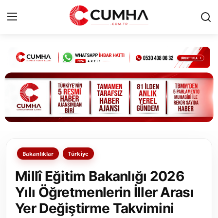
Kurumsal
Cumhurbaşkanlığı
Bakanlıklar
TBMM
Bakanlıklar
Türkiye
Siyasi Partiler
Millî Eğitim Bakanlığı 2026
Yerel Yönetimler
Yılı Öğretmenlerin İller Arası
Yer Değiştirme Takvimini
Mülki İdare