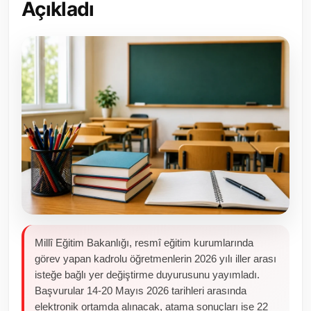
Açıkladı
Toplum ve Yaşam
Sivil Toplum Kuruluşları
Kamu Kurumları ve Üst Kurullar
Resmi Reklamlar
Millî Eğitim Bakanlığı, resmî eğitim kurumlarında
görev yapan kadrolu öğretmenlerin 2026 yılı iller arası
isteğe bağlı yer değiştirme duyurusunu yayımladı.
Başvurular 14-20 Mayıs 2026 tarihleri arasında
elektronik ortamda alınacak, atama sonuçları ise 22