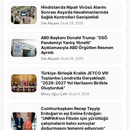
Hindistan’da Nipah Virüsü Alarmı
Sonrası Asya’da Havalimanlarında
Sağlık Kontrolleri Genişletildi
Sıla Akçaat
Ocak 28, 2026
ABD Başkanı Donald Trump: “DSÖ
Pandemiyi Yanlış Yönetti”
Açıklamasıyla ABD Örgütten Resmen
Ayrıldı
Sıla Akçaat
Ocak 28, 2026
Türkiye-Birleşik Krallık JETCO VIII
Toplantısı Londra’da Gerçekleşti:
“2026-2027 Yol Haritasını Birlikte
Oluşturduk”
Miraç Uğur Çallı
Ocak 9, 2026
Cumhurbaşkanı Recep Tayyip
Erdoğan’ın eşi Emine Erdoğan:
“UNRWA’nın Filistin için yürüttüğü
çalışmaların kalıcı sonuçlar
doğurmasını temenni ediyorum”