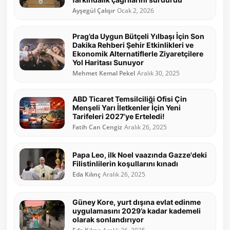
Ayşegül Çalışır
Ocak 2, 2026
Prag’da Uygun Bütçeli Yılbaşı İçin Son
Dakika Rehberi Şehir Etkinlikleri ve
Ekonomik Alternatiflerle Ziyaretçilere
Yol Haritası Sunuyor
Mehmet Kemal Pekel
Aralık 30, 2025
ABD Ticaret Temsilciliği Ofisi Çin
Menşeli Yarı İletkenler İçin Yeni
Tarifeleri 2027’ye Erteledi!
Fatih Can Cengiz
Aralık 26, 2025
Papa Leo, ilk Noel vaazında Gazze'deki
Filistinlilerin koşullarını kınadı
Eda Kılınç
Aralık 26, 2025
Güney Kore, yurt dışına evlat edinme
uygulamasını 2029’a kadar kademeli
olarak sonlandırıyor