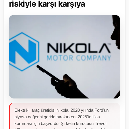
riskiyle karşı karşıya
Toplum ve Yaşam
Sivil Toplum Kuruluşları
Kamu Kurumları ve Üst Kurullar
Resmi Reklamlar
Elektrikli araç üreticisi Nikola, 2020 yılında Ford'un
piyasa değerini geride bırakırken, 2025'te iflas
koruması için başvurdu. Şirketin kurucusu Trevor