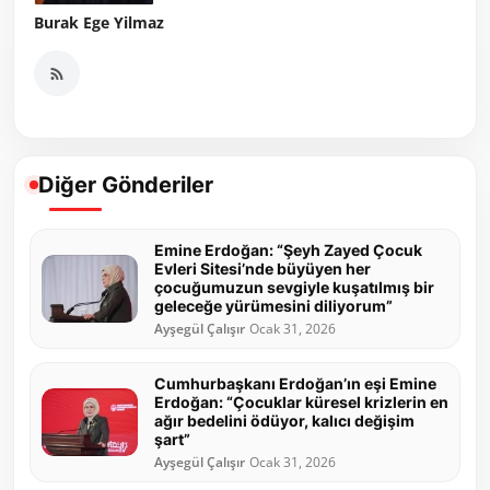
Burak Ege Yilmaz
Diğer Gönderiler
Emine Erdoğan: “Şeyh Zayed Çocuk
Evleri Sitesi’nde büyüyen her
çocuğumuzun sevgiyle kuşatılmış bir
geleceğe yürümesini diliyorum”
Ayşegül Çalışır
Ocak 31, 2026
Cumhurbaşkanı Erdoğan’ın eşi Emine
Erdoğan: “Çocuklar küresel krizlerin en
ağır bedelini ödüyor, kalıcı değişim
şart”
Ayşegül Çalışır
Ocak 31, 2026