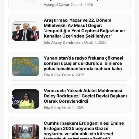
Ayşegül Çalışır
Ocak 8, 2026
Araştırmacı Yazar ve 22. Dönem
Milletvekili Av Mesut Değer:
“Jeopolitiğin Yeni Cephesi Boğazlar ve
Kanallar Üzerinden Şekilleniyor”
Jale Aksoy Demirkıran
Ocak 4, 2026
Yunanistan’da radyo frekans çökmesi
sonrası uçuşlar durduruldu, binlerce
yolcu havalimanlarında mahsur kaldı
Eda Kılınç
Ocak 4, 2026
Venezuela Yüksek Adalet Mahkemesi
Delcy Rodriguez’i Geçici Devlet Başkanı
Olarak Görevlendirdi
Eda Kılınç
Ocak 4, 2026
Cumhurbaşkanı Erdoğan’ın eşi Emine
Erdoğan 2025 boyunca Gazze
soykırımı ve sıfır atık için küresel
farkındalık çağrılarını sürdürdü