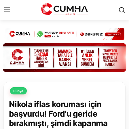
Kurumsal
Cumhurbaşkanlığı
Bakanlıklar
TBMM
Dünya
Siyasi Partiler
Nikola iflas koruması için
Yerel Yönetimler
başvurdu! Ford'u geride
bırakmıştı, şimdi kapanma
Mülki İdare