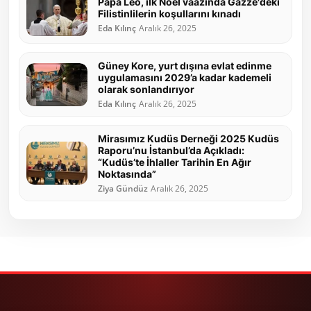
Papa Leo, ilk Noel vaazında Gazze'deki
Filistinlilerin koşullarını kınadı
Eda Kılınç
Aralık 26, 2025
Güney Kore, yurt dışına evlat edinme
uygulamasını 2029’a kadar kademeli
olarak sonlandırıyor
Eda Kılınç
Aralık 26, 2025
Mirasımız Kudüs Derneği 2025 Kudüs
Raporu’nu İstanbul’da Açıkladı:
“Kudüs’te İhlaller Tarihin En Ağır
Noktasında”
Ziya Gündüz
Aralık 26, 2025