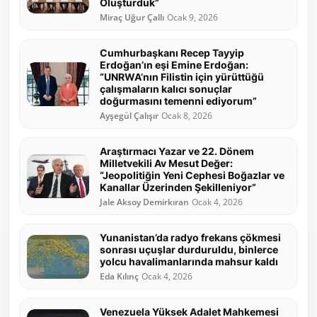
Oluşturduk”
Miraç Uğur Çallı
Ocak 9, 2026
Cumhurbaşkanı Recep Tayyip
Erdoğan’ın eşi Emine Erdoğan:
“UNRWA’nın Filistin için yürüttüğü
çalışmaların kalıcı sonuçlar
doğurmasını temenni ediyorum”
Ayşegül Çalışır
Ocak 8, 2026
Araştırmacı Yazar ve 22. Dönem
Milletvekili Av Mesut Değer:
“Jeopolitiğin Yeni Cephesi Boğazlar ve
Kanallar Üzerinden Şekilleniyor”
Jale Aksoy Demirkıran
Ocak 4, 2026
Yunanistan’da radyo frekans çökmesi
sonrası uçuşlar durduruldu, binlerce
yolcu havalimanlarında mahsur kaldı
Eda Kılınç
Ocak 4, 2026
Venezuela Yüksek Adalet Mahkemesi