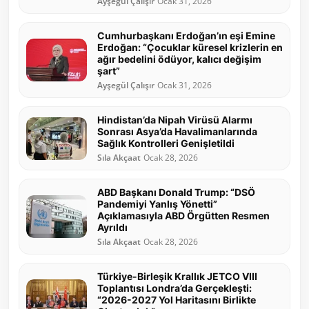
Ayşegül Çalışır
Ocak 31, 2026
Cumhurbaşkanı Erdoğan’ın eşi Emine
Erdoğan: “Çocuklar küresel krizlerin en
ağır bedelini ödüyor, kalıcı değişim
şart”
Ayşegül Çalışır
Ocak 31, 2026
Hindistan’da Nipah Virüsü Alarmı
Sonrası Asya’da Havalimanlarında
Sağlık Kontrolleri Genişletildi
Sıla Akçaat
Ocak 28, 2026
ABD Başkanı Donald Trump: “DSÖ
Pandemiyi Yanlış Yönetti”
Açıklamasıyla ABD Örgütten Resmen
Ayrıldı
Sıla Akçaat
Ocak 28, 2026
Türkiye-Birleşik Krallık JETCO VIII
Toplantısı Londra’da Gerçekleşti:
“2026-2027 Yol Haritasını Birlikte