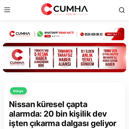
Kurumsal
Cumhurbaşkanlığı
Bakanlıklar
TBMM
Dünya
Siyasi Partiler
Nissan küresel çapta
Yerel Yönetimler
alarmda: 20 bin kişilik dev
işten çıkarma dalgası geliyor
Mülki İdare