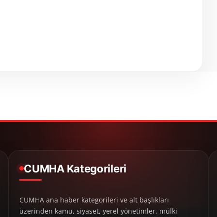
CUMHA Kategorileri
CUMHA ana haber kategorileri ve alt başlıkları
üzerinden kamu, siyaset, yerel yönetimler, mülki