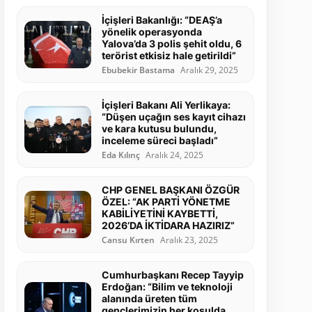
İçişleri Bakanlığı: “DEAŞ’a
yönelik operasyonda
Yalova’da 3 polis şehit oldu, 6
terörist etkisiz hale getirildi”
Ebubekir Bastama
Aralık 29, 2025
İçişleri Bakanı Ali Yerlikaya:
“Düşen uçağın ses kayıt cihazı
ve kara kutusu bulundu,
inceleme süreci başladı”
Eda Kılınç
Aralık 24, 2025
CHP GENEL BAŞKANI ÖZGÜR
ÖZEL: “AK PARTİ YÖNETME
KABİLİYETİNİ KAYBETTİ,
2026’DA İKTİDARA HAZIRIZ”
Cansu Kırten
Aralık 23, 2025
Cumhurbaşkanı Recep Tayyip
Erdoğan: “Bilim ve teknoloji
alanında üreten tüm
gençlerimizin her koşulda