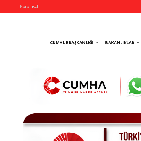
Kurumsal
Kurumsal
CUMHURBAŞKANLIĞI
BAKANLIKLAR
Cumhurbaşkanlığı
Bakanlıklar
TBMM
Siyasi Partiler
Yerel Yönetimler
Mülki İdare