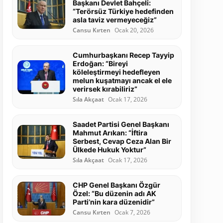
Başkanı Devlet Bahçeli:
“Terörsüz Türkiye hedefinden
asla taviz vermeyeceğiz”
Cansu Kırten
Ocak 20, 2026
Cumhurbaşkanı Recep Tayyip
Erdoğan: “Bireyi
köleleştirmeyi hedefleyen
melun kuşatmayı ancak el ele
verirsek kırabiliriz”
Sıla Akçaat
Ocak 17, 2026
Saadet Partisi Genel Başkanı
Mahmut Arıkan: “İftira
Serbest, Cevap Ceza Alan Bir
Ülkede Hukuk Yoktur”
Sıla Akçaat
Ocak 17, 2026
CHP Genel Başkanı Özgür
Özel: “Bu düzenin adı AK
Parti’nin kara düzenidir”
Cansu Kırten
Ocak 7, 2026