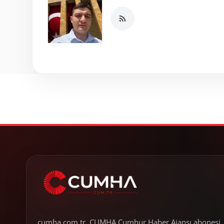
cumha.com.tr, CUMHA Cumhur Haber Ajansı abonesi