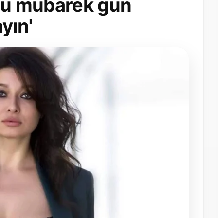
'Şu mübarek gün
yın'