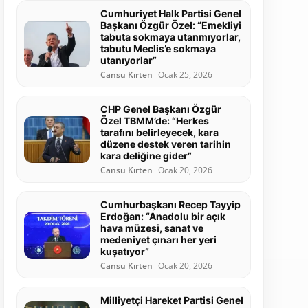
Cumhuriyet Halk Partisi Genel
Başkanı Özgür Özel: “Emekliyi
tabuta sokmaya utanmıyorlar,
tabutu Meclis’e sokmaya
utanıyorlar”
Cansu Kırten
Ocak 25, 2026
CHP Genel Başkanı Özgür
Özel TBMM’de: “Herkes
tarafını belirleyecek, kara
düzene destek veren tarihin
kara deliğine gider”
Cansu Kırten
Ocak 20, 2026
Cumhurbaşkanı Recep Tayyip
Erdoğan: “Anadolu bir açık
hava müzesi, sanat ve
medeniyet çınarı her yeri
kuşatıyor”
Cansu Kırten
Ocak 20, 2026
Milliyetçi Hareket Partisi Genel