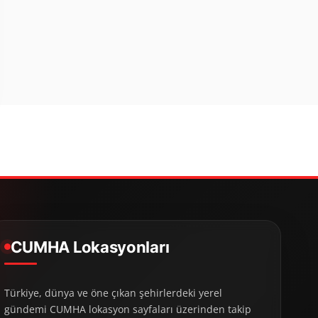
CUMHA Lokasyonları
Türkiye, dünya ve öne çıkan şehirlerdeki yerel
gündemi CUMHA lokasyon sayfaları üzerinden takip