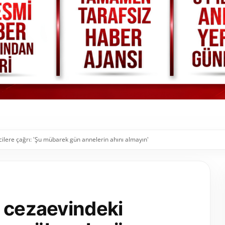
ilere çağrı: 'Şu mübarek gün annelerin ahını almayın'
n cezaevindeki