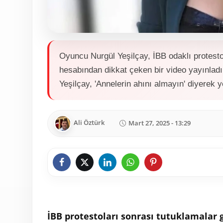
Oyuncu Nurgül Yeşilçay, İBB odaklı protesto
hesabından dikkat çeken bir video yayınladı
Yeşilçay, 'Annelerin ahını almayın' diyerek ye
Ali Öztürk
Mart 27, 2025 - 13:29
İBB protestoları sonrası tutuklamala