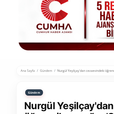
Toplum ve Yaşam
Sivil Toplum Kuruluşları
Kamu Kurumları ve Üst Kurullar
Resmi Reklamlar
Ana Sayfa
Gündem
Nurgül Yeşilçay'dan cezaevindeki öğrenc
Gündem
Nurgül Yeşilçay'da