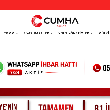
TBMM
SIYASI PARTILER
YEREL YÖNETIMLER
MÜLKI 