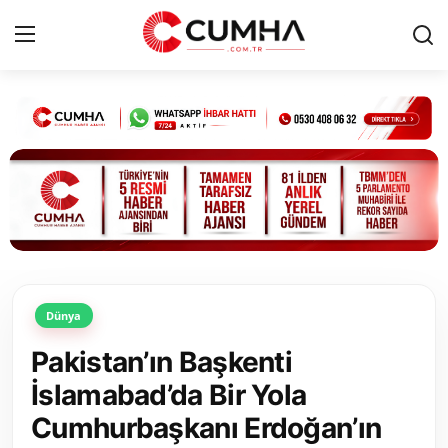
Kurumsal
Cumhurbaşkanlığı
Bakanlıklar
TBMM
Dünya
Siyasi Partiler
Pakistan’ın Başkenti
Yerel Yönetimler
İslamabad’da Bir Yola
Cumhurbaşkanı Erdoğan’ın
Mülki İdare