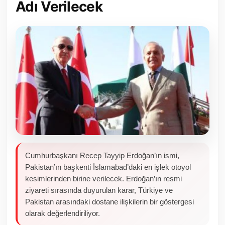
Adı Verilecek
Toplum ve Yaşam
Sivil Toplum Kuruluşları
Kamu Kurumları ve Üst Kurullar
Resmi Reklamlar
Cumhurbaşkanı Recep Tayyip Erdoğan’ın ismi,
Pakistan’ın başkenti İslamabad’daki en işlek otoyol
kesimlerinden birine verilecek. Erdoğan’ın resmi
ziyareti sırasında duyurulan karar, Türkiye ve
Pakistan arasındaki dostane ilişkilerin bir göstergesi
olarak değerlendiriliyor.