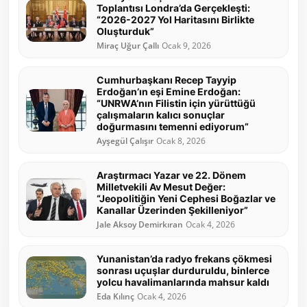
Toplantısı Londra’da Gerçekleşti:
“2026-2027 Yol Haritasını Birlikte
Oluşturduk”
Miraç Uğur Çallı
Ocak 9, 2026
Cumhurbaşkanı Recep Tayyip
Erdoğan’ın eşi Emine Erdoğan:
“UNRWA’nın Filistin için yürüttüğü
çalışmaların kalıcı sonuçlar
doğurmasını temenni ediyorum”
Ayşegül Çalışır
Ocak 8, 2026
Araştırmacı Yazar ve 22. Dönem
Milletvekili Av Mesut Değer:
“Jeopolitiğin Yeni Cephesi Boğazlar ve
Kanallar Üzerinden Şekilleniyor”
Jale Aksoy Demirkıran
Ocak 4, 2026
Yunanistan’da radyo frekans çökmesi
sonrası uçuşlar durduruldu, binlerce
yolcu havalimanlarında mahsur kaldı
Eda Kılınç
Ocak 4, 2026