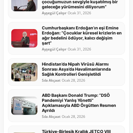
çocuğumuzun sevgiyle kuşatılmış bir
geleceğe yürümesini diliyorum”
Ayşegül Çalışır
Ocak 31, 2026
Cumhurbaşkanı Erdoğan’ın eşi Emine
Erdoğan: “Çocuklar küresel krizlerin en
ağır bedelini ödüyor, kalıcı değişim
şart”
Ayşegül Çalışır
Ocak 31, 2026
Hindistan’da Nipah Virüsü Alarmı
Sonrası Asya’da Havalimanlarında
Sağlık Kontrolleri Genişletildi
Sıla Akçaat
Ocak 28, 2026
ABD Başkanı Donald Trump: “DSÖ
Pandemiyi Yanlış Yönetti”
Açıklamasıyla ABD Örgütten Resmen
Ayrıldı
Sıla Akçaat
Ocak 28, 2026
Türkiye-Birleşik Krallık JETCO VIII