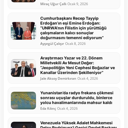
Miraç Uğur Çallı
Ocak 9, 2026
Cumhurbaşkanı Recep Tayyip
Erdoğan’ın eşi Emine Erdoğan:
“UNRWA’nın Filistin için yürüttüğü
çalışmaların kalıcı sonuçlar
doğurmasını temenni ediyorum”
Ayşegül Çalışır
Ocak 8, 2026
Araştırmacı Yazar ve 22. Dönem
Milletvekili Av Mesut Değer:
“Jeopolitiğin Yeni Cephesi Boğazlar ve
Kanallar Üzerinden Şekilleniyor”
Jale Aksoy Demirkıran
Ocak 4, 2026
Yunanistan’da radyo frekans çökmesi
sonrası uçuşlar durduruldu, binlerce
yolcu havalimanlarında mahsur kaldı
Eda Kılınç
Ocak 4, 2026
Venezuela Yüksek Adalet Mahkemesi
Delcy Rodriguez’i Geçici Devlet Başkanı