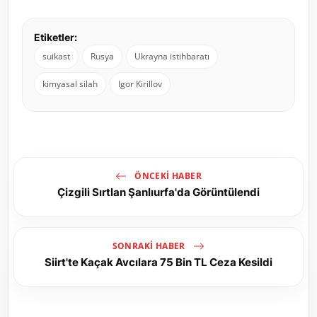
Etiketler:
suikast
Rusya
Ukrayna istihbaratı
kimyasal silah
Igor Kirillov
ÖNCEKI HABER
Çizgili Sırtlan Şanlıurfa'da Görüntülendi
SONRAKI HABER
Siirt'te Kaçak Avcılara 75 Bin TL Ceza Kesildi