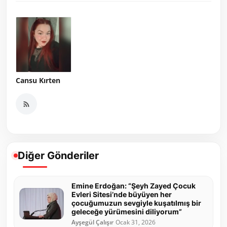
Cansu Kırten
Diğer Gönderiler
Emine Erdoğan: “Şeyh Zayed Çocuk
Evleri Sitesi’nde büyüyen her
çocuğumuzun sevgiyle kuşatılmış bir
geleceğe yürümesini diliyorum”
Ayşegül Çalışır
Ocak 31, 2026