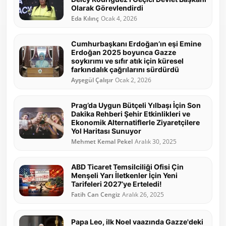
Olarak Görevlendirdi
Eda Kılınç
Ocak 4, 2026
Cumhurbaşkanı Erdoğan’ın eşi Emine
Erdoğan 2025 boyunca Gazze
soykırımı ve sıfır atık için küresel
farkındalık çağrılarını sürdürdü
Ayşegül Çalışır
Ocak 2, 2026
Prag’da Uygun Bütçeli Yılbaşı İçin Son
Dakika Rehberi Şehir Etkinlikleri ve
Ekonomik Alternatiflerle Ziyaretçilere
Yol Haritası Sunuyor
Mehmet Kemal Pekel
Aralık 30, 2025
ABD Ticaret Temsilciliği Ofisi Çin
Menşeli Yarı İletkenler İçin Yeni
Tarifeleri 2027’ye Erteledi!
Fatih Can Cengiz
Aralık 26, 2025
Papa Leo, ilk Noel vaazında Gazze'deki