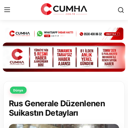
Kurumsal
Cumhurbaşkanlığı
Bakanlıklar
TBMM
Dünya
Siyasi Partiler
Rus Generale Düzenlenen
Yerel Yönetimler
Suikastın Detayları
Mülki İdare