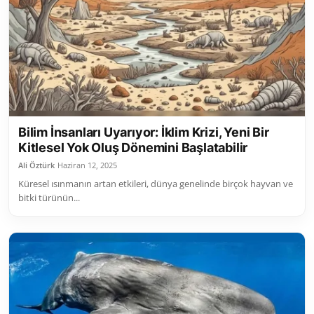
Toplum ve Yaşam
Sivil Toplum Kuruluşları
Kamu Kurumları ve Üst Kurullar
Resmi Reklamlar
Bilim İnsanları Uyarıyor: İklim Krizi, Yeni Bir
Kitlesel Yok Oluş Dönemini Başlatabilir
Ali Öztürk
Haziran 12, 2025
Küresel ısınmanın artan etkileri, dünya genelinde birçok hayvan ve
bitki türünün...