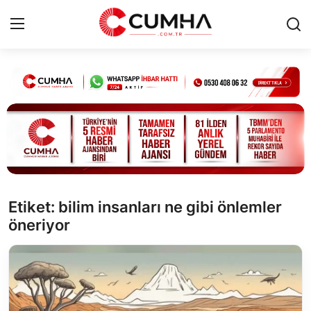
Kurumsal
Cumhurbaşkanlığı
Bakanlıklar
TBMM
Etiket: bilim insanları ne gibi önlemler
öneriyor
Siyasi Partiler
Yerel Yönetimler
Mülki İdare