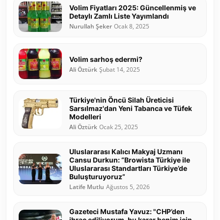
Volim Fiyatları 2025: Güncellenmiş ve
Detaylı Zamlı Liste Yayımlandı
Nurullah Şeker
Ocak 8, 2025
Volim sarhoş edermi?
Ali Öztürk
Şubat 14, 2025
Türkiye'nin Öncü Silah Üreticisi
Sarsılmaz'dan Yeni Tabanca ve Tüfek
Modelleri
Ali Öztürk
Ocak 25, 2025
Uluslararası Kalıcı Makyaj Uzmanı
Cansu Durkun: “Browista Türkiye ile
Uluslararası Standartları Türkiye’de
Buluşturuyoruz”
Latife Mutlu
Ağustos 5, 2026
Gazeteci Mustafa Yavuz: "CHP’den
ihraç ediliyorum, bu karar benim için