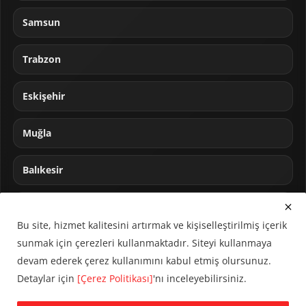
Samsun
Trabzon
Eskişehir
Muğla
Balıkesir
Sakarya
Bu site, hizmet kalitesini artırmak ve kişiselleştirilmiş içerik
sunmak için çerezleri kullanmaktadır. Siteyi kullanmaya
devam ederek çerez kullanımını kabul etmiş olursunuz.
Detaylar için
[Çerez Politikası]
'nı inceleyebilirsiniz.
© 2024 CUMHA (Cumhur Haber Ajansı) Tüm hakları saklıdır.