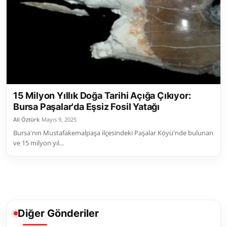
Toplum ve Yaşam
Sivil Toplum Kuruluşları
Kamu Kurumları ve Üst Kurullar
Resmi Reklamlar
15 Milyon Yıllık Doğa Tarihi Açığa Çıkıyor:
Bursa Paşalar'da Eşsiz Fosil Yatağı
Ali Öztürk
Mayıs 9, 2025
Bursa'nın Mustafakemalpaşa ilçesindeki Paşalar Köyü'nde bulunan
ve 15 milyon yıl...
Diğer Gönderiler