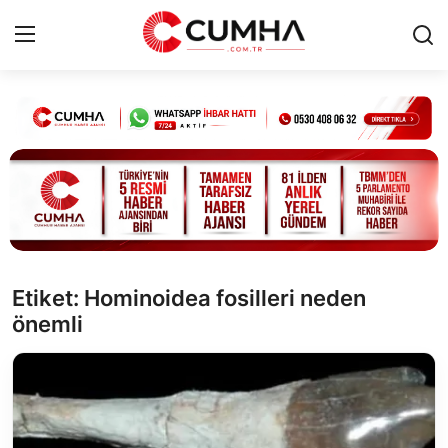
Kurumsal
Cumhurbaşkanlığı
Bakanlıklar
TBMM
Etiket: Hominoidea fosilleri neden
önemli
Siyasi Partiler
Yerel Yönetimler
Mülki İdare