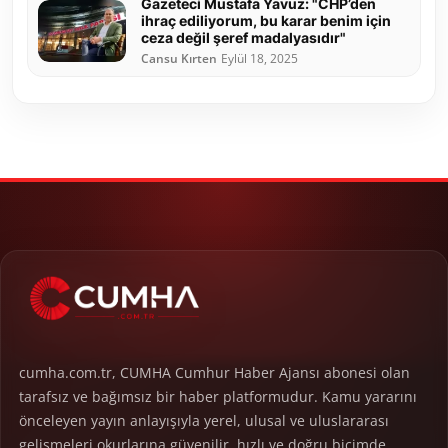
Gazeteci Mustafa Yavuz: "CHP’den
ihraç ediliyorum, bu karar benim için
ceza değil şeref madalyasıdır"
Cansu Kırten
Eylül 18, 2025
cumha.com.tr, CUMHA Cumhur Haber Ajansı abonesi olan
tarafsız ve bağımsız bir haber platformudur. Kamu yararını
önceleyen yayın anlayışıyla yerel, ulusal ve uluslararası
gelişmeleri okurlarına güvenilir, hızlı ve doğru biçimde