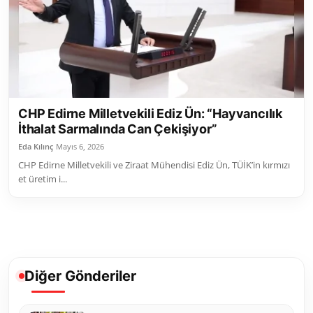
Toplum ve Yaşam
Sivil Toplum Kuruluşları
Kamu Kurumları ve Üst Kurullar
CHP Edirne Milletvekili Ediz Ün: “Hayvancılık
Resmi Reklamlar
İthalat Sarmalında Can Çekişiyor”
Eda Kılınç
Mayıs 6, 2026
CHP Edirne Milletvekili ve Ziraat Mühendisi Ediz Ün, TÜİK’in kırmızı
et üretim i...
Diğer Gönderiler