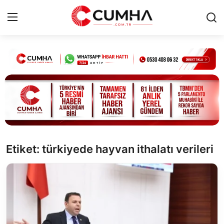
Kurumsal
Cumhurbaşkanlığı
Bakanlıklar
TBMM
Etiket: türkiyede hayvan ithalatı verileri
Siyasi Partiler
Yerel Yönetimler
Mülki İdare