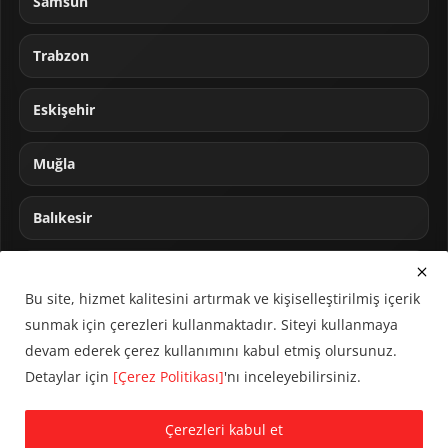
Samsun
Trabzon
Eskişehir
Muğla
Balıkesir
Sakarya
Bu site, hizmet kalitesini artırmak ve kişiselleştirilmiş içerik
sunmak için çerezleri kullanmaktadır. Siteyi kullanmaya
devam ederek çerez kullanımını kabul etmiş olursunuz.
Detaylar için
[Çerez Politikası]
'nı inceleyebilirsiniz.
© 2024 CUMHA (Cumhur Haber Ajansı) Tüm hakları saklıdır.
Çerezleri kabul et