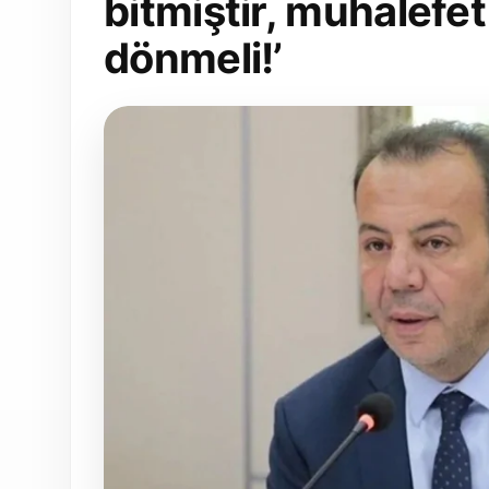
bitmiştir, muhalefet
dönmeli!’