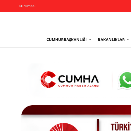
Kurumsal
Kurumsal
CUMHURBAŞKANLIĞI
BAKANLIKLAR
Cumhurbaşkanlığı
Bakanlıklar
TBMM
Siyasi Partiler
Yerel Yönetimler
Mülki İdare