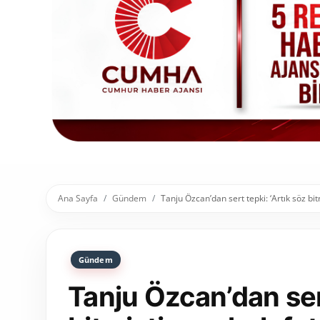
Toplum ve Yaşam
Sivil Toplum Kuruluşları
Kamu Kurumları ve Üst Kurullar
Resmi Reklamlar
Ana Sayfa
Gündem
Tanju Özcan’dan sert tepki: ‘Artık söz bit
Gündem
Tanju Özcan’dan sert