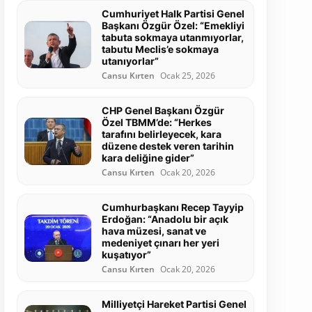
Cumhuriyet Halk Partisi Genel
Başkanı Özgür Özel: “Emekliyi
tabuta sokmaya utanmıyorlar,
tabutu Meclis’e sokmaya
utanıyorlar”
Cansu Kırten
Ocak 25, 2026
CHP Genel Başkanı Özgür
Özel TBMM’de: “Herkes
tarafını belirleyecek, kara
düzene destek veren tarihin
kara deliğine gider”
Cansu Kırten
Ocak 20, 2026
Cumhurbaşkanı Recep Tayyip
Erdoğan: “Anadolu bir açık
hava müzesi, sanat ve
medeniyet çınarı her yeri
kuşatıyor”
Cansu Kırten
Ocak 20, 2026
Milliyetçi Hareket Partisi Genel