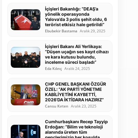
İçişleri Bakanlığı: “DEAŞ’a
yönelik operasyonda
Yalova’da 3 polis şehit oldu, 6
terörist etkisiz hale getirildi”
Ebubekir Bastama
Aralık 29, 2025
İçişleri Bakanı Ali Yerlikaya:
“Düşen uçağın ses kayıt cihazı
ve kara kutusu bulundu,
inceleme süreci başladı”
Eda Kılınç
Aralık 24, 2025
CHP GENEL BAŞKANI ÖZGÜR
ÖZEL: “AK PARTİ YÖNETME
KABİLİYETİNİ KAYBETTİ,
2026’DA İKTİDARA HAZIRIZ”
Cansu Kırten
Aralık 23, 2025
Cumhurbaşkanı Recep Tayyip
Erdoğan: “Bilim ve teknoloji
alanında üreten tüm
gençlerimizin her koşulda