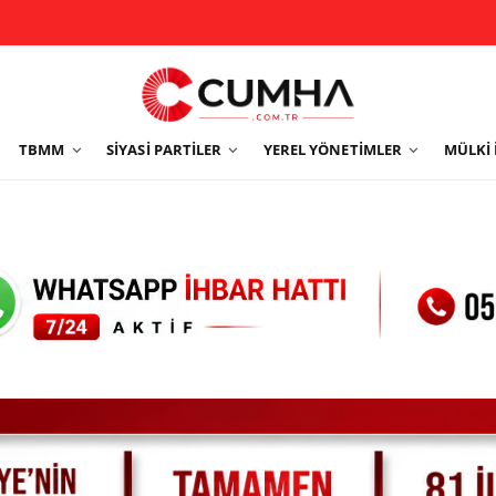
TBMM
SIYASI PARTILER
YEREL YÖNETIMLER
MÜLKI 