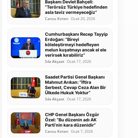
Başkanı Devlet Bahçeli:
“Terörsüz Türkiye hedefinden
asla taviz vermeyeceğiz”
Cansu Kırten
Ocak 20, 2026
Cumhurbaşkanı Recep Tayyip
Erdoğan: “Bireyi
köleleştirmeyi hedefleyen
melun kuşatmayı ancak el ele
verirsek kırabiliriz”
Sıla Akçaat
Ocak 17, 2026
Saadet Partisi Genel Başkanı
Mahmut Arıkan: “İftira
Serbest, Cevap Ceza Alan Bir
Ülkede Hukuk Yoktur”
Sıla Akçaat
Ocak 17, 2026
CHP Genel Başkanı Özgür
Özel: “Bu düzenin adı AK
Parti’nin kara düzenidir”
Cansu Kırten
Ocak 7, 2026