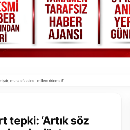
miştir, muhalefet sine-i millete dönmeli!’
 tepki: ‘Artık söz