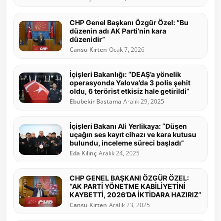
CHP Genel Başkanı Özgür Özel: “Bu
düzenin adı AK Parti’nin kara
düzenidir”
Cansu Kırten
Ocak 7, 2026
İçişleri Bakanlığı: “DEAŞ’a yönelik
operasyonda Yalova’da 3 polis şehit
oldu, 6 terörist etkisiz hale getirildi”
Ebubekir Bastama
Aralık 29, 2025
İçişleri Bakanı Ali Yerlikaya: “Düşen
uçağın ses kayıt cihazı ve kara kutusu
bulundu, inceleme süreci başladı”
Eda Kılınç
Aralık 24, 2025
CHP GENEL BAŞKANI ÖZGÜR ÖZEL:
“AK PARTİ YÖNETME KABİLİYETİNİ
KAYBETTİ, 2026’DA İKTİDARA HAZIRIZ”
Cansu Kırten
Aralık 23, 2025