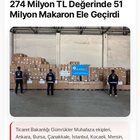
274 Milyon TL Değerinde 51
Toplum ve Yaşam
Milyon Makaron Ele Geçirdi
Sivil Toplum Kuruluşları
Kamu Kurumları ve Üst Kurullar
Resmi Reklamlar
Ticaret Bakanlığı Gümrükler Muhafaza ekipleri,
Ankara, Bursa, Çanakkale, İstanbul, Kocaeli, Mersin,