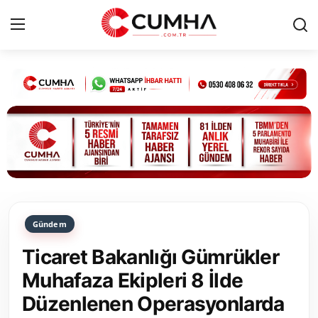
Kurumsal
Cumhurbaşkanlığı
Bakanlıklar
TBMM
Gündem
Siyasi Partiler
Ticaret Bakanlığı Gümrükler
Yerel Yönetimler
Muhafaza Ekipleri 8 İlde
Düzenlenen Operasyonlarda
Mülki İdare