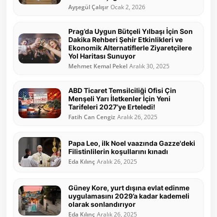
Ayşegül Çalışır
Ocak 2, 2026
Prag’da Uygun Bütçeli Yılbaşı İçin Son
Dakika Rehberi Şehir Etkinlikleri ve
Ekonomik Alternatiflerle Ziyaretçilere
Yol Haritası Sunuyor
Mehmet Kemal Pekel
Aralık 30, 2025
ABD Ticaret Temsilciliği Ofisi Çin
Menşeli Yarı İletkenler İçin Yeni
Tarifeleri 2027’ye Erteledi!
Fatih Can Cengiz
Aralık 26, 2025
Papa Leo, ilk Noel vaazında Gazze'deki
Filistinlilerin koşullarını kınadı
Eda Kılınç
Aralık 26, 2025
Güney Kore, yurt dışına evlat edinme
uygulamasını 2029’a kadar kademeli
olarak sonlandırıyor
Eda Kılınç
Aralık 26, 2025