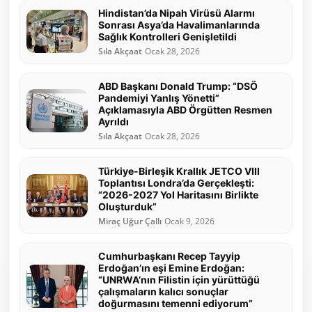
Hindistan’da Nipah Virüsü Alarmı
Sonrası Asya’da Havalimanlarında
Sağlık Kontrolleri Genişletildi
Sıla Akçaat
Ocak 28, 2026
ABD Başkanı Donald Trump: “DSÖ
Pandemiyi Yanlış Yönetti”
Açıklamasıyla ABD Örgütten Resmen
Ayrıldı
Sıla Akçaat
Ocak 28, 2026
Türkiye-Birleşik Krallık JETCO VIII
Toplantısı Londra’da Gerçekleşti:
“2026-2027 Yol Haritasını Birlikte
Oluşturduk”
Miraç Uğur Çallı
Ocak 9, 2026
Cumhurbaşkanı Recep Tayyip
Erdoğan’ın eşi Emine Erdoğan:
“UNRWA’nın Filistin için yürüttüğü
çalışmaların kalıcı sonuçlar
doğurmasını temenni ediyorum”