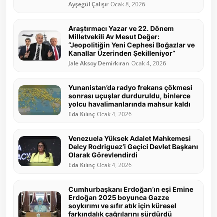
Ayşegül Çalışır
Ocak 8, 2026
Araştırmacı Yazar ve 22. Dönem
Milletvekili Av Mesut Değer:
“Jeopolitiğin Yeni Cephesi Boğazlar ve
Kanallar Üzerinden Şekilleniyor”
Jale Aksoy Demirkıran
Ocak 4, 2026
Yunanistan’da radyo frekans çökmesi
sonrası uçuşlar durduruldu, binlerce
yolcu havalimanlarında mahsur kaldı
Eda Kılınç
Ocak 4, 2026
Venezuela Yüksek Adalet Mahkemesi
Delcy Rodriguez’i Geçici Devlet Başkanı
Olarak Görevlendirdi
Eda Kılınç
Ocak 4, 2026
Cumhurbaşkanı Erdoğan’ın eşi Emine
Erdoğan 2025 boyunca Gazze
soykırımı ve sıfır atık için küresel
farkındalık çağrılarını sürdürdü