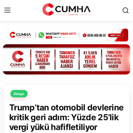
Kurumsal
Cumhurbaşkanlığı
Bakanlıklar
TBMM
Dünya
Siyasi Partiler
Trump’tan otomobil devlerine
Yerel Yönetimler
kritik geri adım: Yüzde 25’lik
vergi yükü hafifletiliyor
Mülki İdare