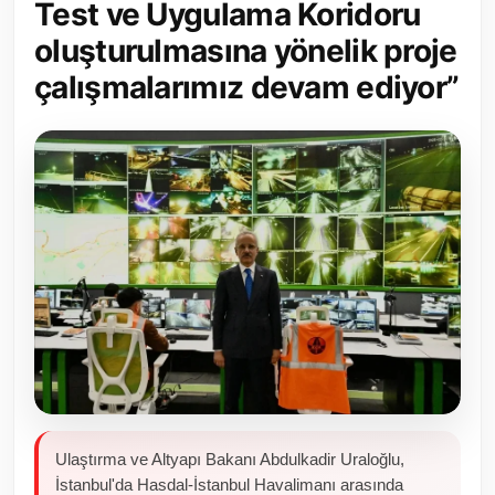
Test ve Uygulama Koridoru
Toplum ve Yaşam
oluşturulmasına yönelik proje
çalışmalarımız devam ediyor”
Sivil Toplum Kuruluşları
Kamu Kurumları ve Üst Kurullar
Resmi Reklamlar
Ulaştırma ve Altyapı Bakanı Abdulkadir Uraloğlu,
İstanbul'da Hasdal-İstanbul Havalimanı arasında