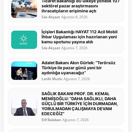
Ticaret Bakanlığı 80 ülkeye yönelik 107
sektörel pazar araştırmasını
ihracatçıların erişimine açtı
Sıla Akçaat
Ağustos 8, 2026
İçişleri Bakanlığı HAYAT 112 Acil Mobil
İhbar Uygulaması için hazırlanan yeni
kamu spotunu yayına aldı
Sıla Akçaat
Ağustos 7, 2026
Adalet Bakanı Akın Gürlek: “Terörsüz
Türkiye ile pazar günü yeni bir
aydınlığa uyanacağız”
Latife Mutlu
Ağustos 7, 2026
SAĞLIK BAKANI PROF. DR. KEMAL
MEMİŞOĞLU: “DAHA SAĞLIKLI, DAHA
GÜÇLÜ BİR TÜRKİYE İÇİN DURMADAN,
YORULMADAN ÇALIŞMAYA DEVAM
EDECEĞİZ”
Elif Balaban
Ağustos 7, 2026