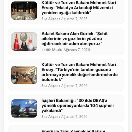
Kültür ve Turizm Bakanı Mehmet Nuri
Ersoy: “Malatya Arkeoloji Müzemizi
yeniden ayağa kaldırdık”
Sıla Akçaat
Ağustos 7, 2026
Adalet Bakanı Akın Gürlek: “Şehit
ailelerinin ve gazilerin yüzünü
eğdirecek bir adım atmıyoruz”
Latife Mutlu
Ağustos 7, 2026
Kültür ve Turizm Bakanı Mehmet Nuri
Ersoy: “Türkiye’nin tanıtım gücünü
artırmaya yönelik değerlendirmelerde
bulunduk”
Sıla Akçaat
Ağustos 7, 2026
İçişleri Bakanlığı: “30 ilde DEAŞ’a
yönelik operasyonlarda 104 şüpheli
yakalandı”
Sıla Akçaat
Ağustos 7, 2026
Enerji ve Tabii Kaynaklar Bakanı