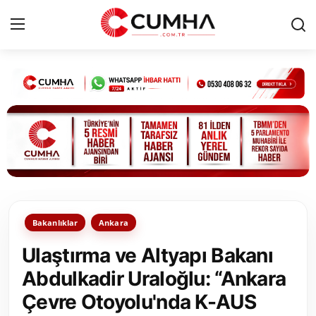
Kurumsal
Cumhurbaşkanlığı
Bakanlıklar
TBMM
Bakanlıklar
Ankara
Siyasi Partiler
Ulaştırma ve Altyapı Bakanı
Yerel Yönetimler
Abdulkadir Uraloğlu: “Ankara
Çevre Otoyolu'nda K-AUS
Mülki İdare