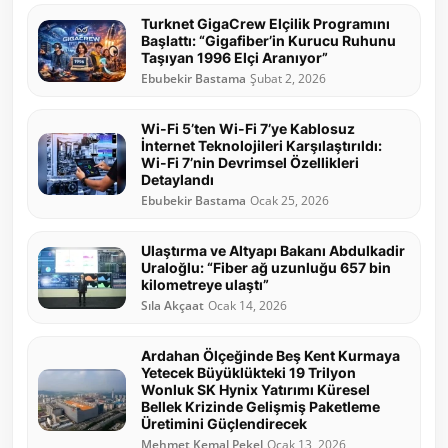
Turknet GigaCrew Elçilik Programını
Başlattı: “Gigafiber’in Kurucu Ruhunu
Taşıyan 1996 Elçi Aranıyor”
Ebubekir Bastama
Şubat 2, 2026
Wi-Fi 5’ten Wi-Fi 7’ye Kablosuz
İnternet Teknolojileri Karşılaştırıldı:
Wi-Fi 7’nin Devrimsel Özellikleri
Detaylandı
Ebubekir Bastama
Ocak 25, 2026
Ulaştırma ve Altyapı Bakanı Abdulkadir
Uraloğlu: “Fiber ağ uzunluğu 657 bin
kilometreye ulaştı”
Sıla Akçaat
Ocak 14, 2026
Ardahan Ölçeğinde Beş Kent Kurmaya
Yetecek Büyüklükteki 19 Trilyon
Wonluk SK Hynix Yatırımı Küresel
Bellek Krizinde Gelişmiş Paketleme
Üretimini Güçlendirecek
Mehmet Kemal Pekel
Ocak 13, 2026