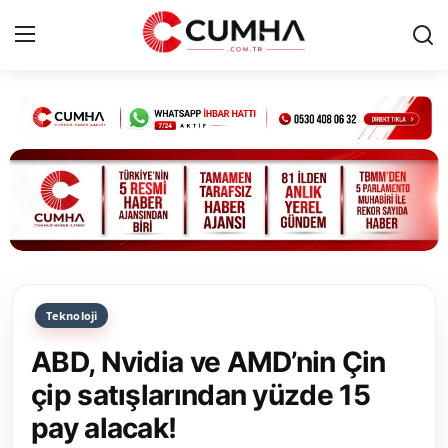
Kurumsal
Cumhurbaşkanlığı
Bakanlıklar
TBMM
Teknoloji
Siyasi Partiler
ABD, Nvidia ve AMD’nin Çin
Yerel Yönetimler
çip satışlarından yüzde 15
pay alacak!
Mülki İdare