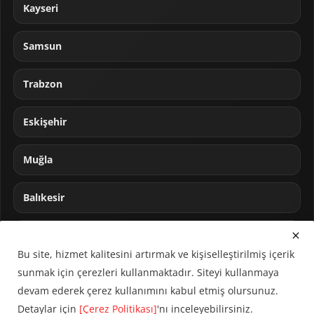
Kayseri
Samsun
Trabzon
Eskişehir
Muğla
Balıkesir
Sakarya
Bu site, hizmet kalitesini artırmak ve kişiselleştirilmiş içerik
sunmak için çerezleri kullanmaktadır. Siteyi kullanmaya
devam ederek çerez kullanımını kabul etmiş olursunuz.
Detaylar için
[Çerez Politikası]
'nı inceleyebilirsiniz.