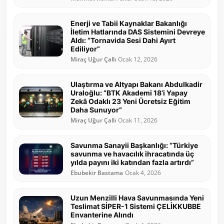
Enerji ve Tabii Kaynaklar Bakanlığı
İletim Hatlarında DAS Sistemini Devreye
Aldı: “Tornavida Sesi Dahi Ayırt
Ediliyor”
Miraç Uğur Çallı
Ocak 12, 2026
Ulaştırma ve Altyapı Bakanı Abdulkadir
Uraloğlu: “BTK Akademi 18’i Yapay
Zekâ Odaklı 23 Yeni Ücretsiz Eğitim
Daha Sunuyor”
Miraç Uğur Çallı
Ocak 11, 2026
Savunma Sanayii Başkanlığı: “Türkiye
savunma ve havacılık ihracatında üç
yılda payını iki katından fazla artırdı”
Ebubekir Bastama
Ocak 4, 2026
Uzun Menzilli Hava Savunmasında Yeni
Teslimat SİPER-1 Sistemi ÇELİKKUBBE
Envanterine Alındı