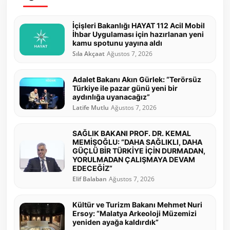
İçişleri Bakanlığı HAYAT 112 Acil Mobil
İhbar Uygulaması için hazırlanan yeni
kamu spotunu yayına aldı
Sıla Akçaat
Ağustos 7, 2026
Adalet Bakanı Akın Gürlek: “Terörsüz
Türkiye ile pazar günü yeni bir
aydınlığa uyanacağız”
Latife Mutlu
Ağustos 7, 2026
SAĞLIK BAKANI PROF. DR. KEMAL
MEMİŞOĞLU: “DAHA SAĞLIKLI, DAHA
GÜÇLÜ BİR TÜRKİYE İÇİN DURMADAN,
YORULMADAN ÇALIŞMAYA DEVAM
EDECEĞİZ”
Elif Balaban
Ağustos 7, 2026
Kültür ve Turizm Bakanı Mehmet Nuri
Ersoy: “Malatya Arkeoloji Müzemizi
yeniden ayağa kaldırdık”