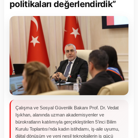
politikaları değerlendirdik”
Toplum ve Yaşam
Sivil Toplum Kuruluşları
Kamu Kurumları ve Üst Kurullar
Resmi Reklamlar
Çalışma ve Sosyal Güvenlik Bakanı Prof. Dr. Vedat
Işıkhan, alanında uzman akademisyenler ve
bürokratların katılımıyla gerçekleştirilen 5’inci Bilim
Kurulu Toplantısı’nda kadın istihdamı, iş-aile uyumu,
dijital dönüşüm ve yeni nesil teknolojilerin iş gücü