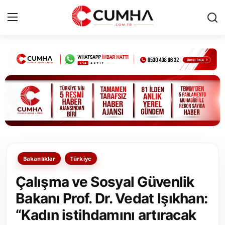
Kurumsal
Cumhurbaşkanlığı
Bakanlıklar
TBMM
Bakanlıklar
Türkiye
Siyasi Partiler
Çalışma ve Sosyal Güvenlik
Yerel Yönetimler
Bakanı Prof. Dr. Vedat Işıkhan:
“Kadın istihdamını artıracak
Mülki İdare