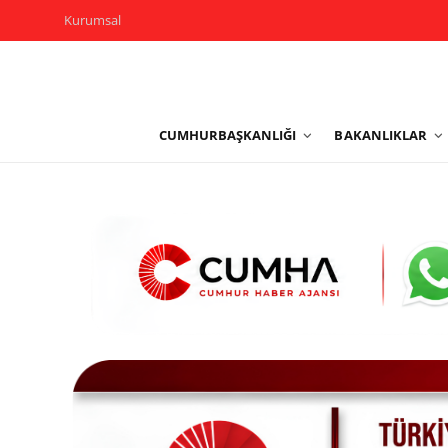
Kurumsal
Kurumsal
CUMHURBAŞKANLIĞI
BAKANLIKLAR
Cumhurbaşkanlığı
Bakanlıklar
TBMM
Siyasi Partiler
Yerel Yönetimler
Mülki İdare