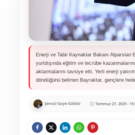
Enerji ve Tabii Kaynaklar Bakanı Alparslan 
yurtdışında eğitim ve tecrübe kazanmalarını
aktarmalarını tavsiye etti. Yerli enerji yatı
döndüğünü belirten Bayraktar, gençlere hede
Şevval Gaye Güldür
Temmuz 27, 2025 - 15