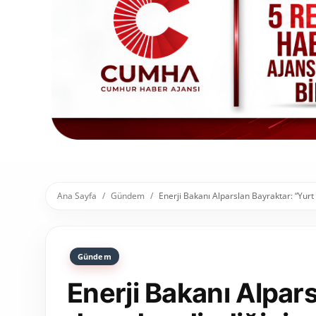
Toplum ve Yaşam
Sivil Toplum Kuruluşları
Kamu Kurumları ve Üst Kurullar
Resmi Reklamlar
Ana Sayfa
Gündem
Enerji Bakanı Alparslan Bayraktar: “Yurt
Gündem
Enerji Bakanı Alpars