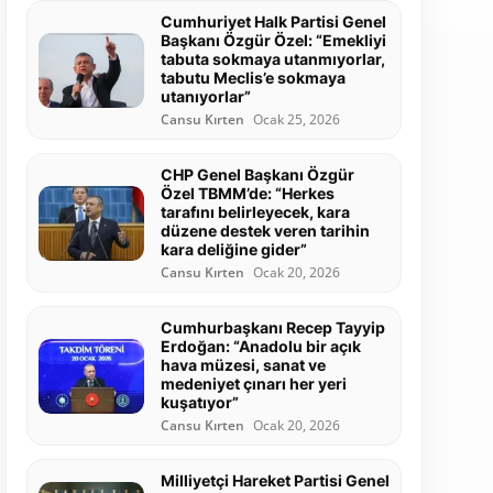
Cumhuriyet Halk Partisi Genel
Başkanı Özgür Özel: “Emekliyi
tabuta sokmaya utanmıyorlar,
tabutu Meclis’e sokmaya
utanıyorlar”
Cansu Kırten
Ocak 25, 2026
CHP Genel Başkanı Özgür
Özel TBMM’de: “Herkes
tarafını belirleyecek, kara
düzene destek veren tarihin
kara deliğine gider”
Cansu Kırten
Ocak 20, 2026
Cumhurbaşkanı Recep Tayyip
Erdoğan: “Anadolu bir açık
hava müzesi, sanat ve
medeniyet çınarı her yeri
kuşatıyor”
Cansu Kırten
Ocak 20, 2026
Milliyetçi Hareket Partisi Genel