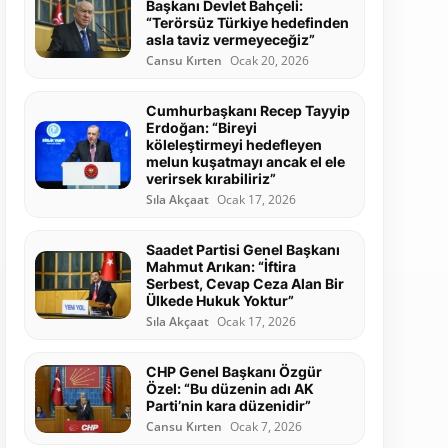
Başkanı Devlet Bahçeli:
“Terörsüz Türkiye hedefinden
asla taviz vermeyeceğiz”
Cansu Kırten
Ocak 20, 2026
Cumhurbaşkanı Recep Tayyip
Erdoğan: “Bireyi
köleleştirmeyi hedefleyen
melun kuşatmayı ancak el ele
verirsek kırabiliriz”
Sıla Akçaat
Ocak 17, 2026
Saadet Partisi Genel Başkanı
Mahmut Arıkan: “İftira
Serbest, Cevap Ceza Alan Bir
Ülkede Hukuk Yoktur”
Sıla Akçaat
Ocak 17, 2026
CHP Genel Başkanı Özgür
Özel: “Bu düzenin adı AK
Parti’nin kara düzenidir”
Cansu Kırten
Ocak 7, 2026