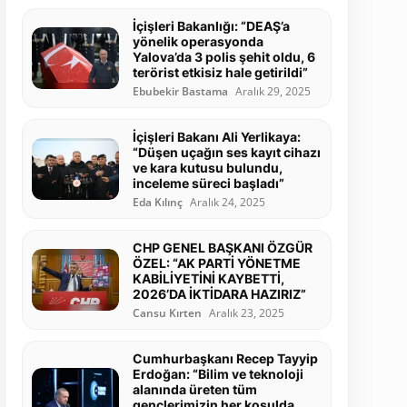
İçişleri Bakanlığı: “DEAŞ’a
yönelik operasyonda
Yalova’da 3 polis şehit oldu, 6
terörist etkisiz hale getirildi”
Ebubekir Bastama
Aralık 29, 2025
İçişleri Bakanı Ali Yerlikaya:
“Düşen uçağın ses kayıt cihazı
ve kara kutusu bulundu,
inceleme süreci başladı”
Eda Kılınç
Aralık 24, 2025
CHP GENEL BAŞKANI ÖZGÜR
ÖZEL: “AK PARTİ YÖNETME
KABİLİYETİNİ KAYBETTİ,
2026’DA İKTİDARA HAZIRIZ”
Cansu Kırten
Aralık 23, 2025
Cumhurbaşkanı Recep Tayyip
Erdoğan: “Bilim ve teknoloji
alanında üreten tüm
gençlerimizin her koşulda