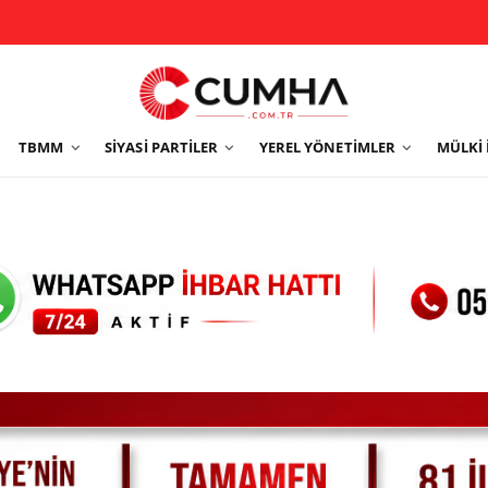
TBMM
SIYASI PARTILER
YEREL YÖNETIMLER
MÜLKI 