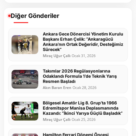
Diğer Gönderiler
Ankara Gece Dönercisi Yönetim Kurulu
Başkanı Erhan Çelik: “Ankaragücü
Ankara’nın Ortak Değeridir, Desteğimiz
Sürecek”
Miraç Uğur Çallı
Ocak 31, 2026
Takımlar 2026 Regülasyonlarına
Odaklandı Formula 1’de Teknik Yarış
Resmen Başladı
Akın Baran Eren
Ocak 28, 2026
Bölgesel Amatör Lig 8. Grup’ta 1966
Edremitspor Manisa Deplasmanında
Kazandı: “İkinci Yarıya Güçlü Başladık”
Miraç Uğur Çallı
Ocak 25, 2026
Hamilton Ferrari Dönemi Öncesi