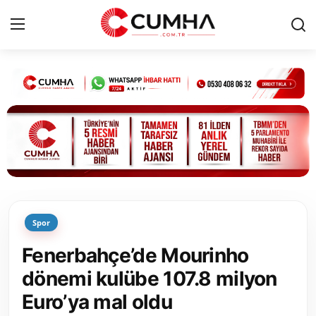
Kurumsal
Cumhurbaşkanlığı
Bakanlıklar
TBMM
Spor
Siyasi Partiler
Fenerbahçe’de Mourinho
Yerel Yönetimler
dönemi kulübe 107.8 milyon
Euro’ya mal oldu
Mülki İdare