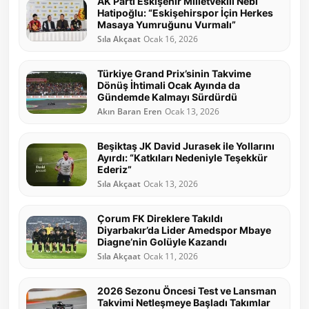
AK Parti Eskişehir Milletvekili Nebi
Hatipoğlu: “Eskişehirspor İçin Herkes
Masaya Yumruğunu Vurmalı”
Sıla Akçaat
Ocak 16, 2026
Türkiye Grand Prix’sinin Takvime
Dönüş İhtimali Ocak Ayında da
Gündemde Kalmayı Sürdürdü
Akın Baran Eren
Ocak 13, 2026
Beşiktaş JK David Jurasek ile Yollarını
Ayırdı: “Katkıları Nedeniyle Teşekkür
Ederiz”
Sıla Akçaat
Ocak 13, 2026
Çorum FK Direklere Takıldı
Diyarbakır’da Lider Amedspor Mbaye
Diagne’nin Golüyle Kazandı
Sıla Akçaat
Ocak 11, 2026
2026 Sezonu Öncesi Test ve Lansman
Takvimi Netleşmeye Başladı Takımlar