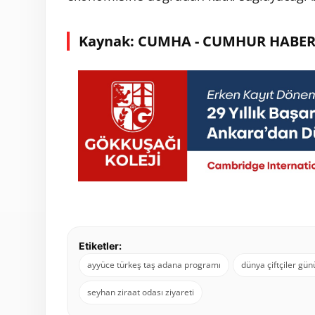
Kaynak: CUMHA - CUMHUR HABER
Etiketler:
ayyüce türkeş taş adana programı
dünya çiftçiler gün
seyhan ziraat odası ziyareti