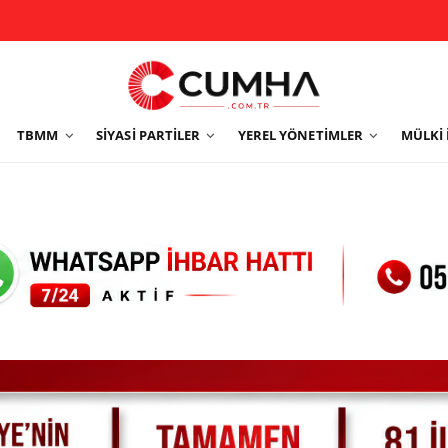
TBMM
SIYASI PARTILER
YEREL YÖNETIMLER
MÜLKI 