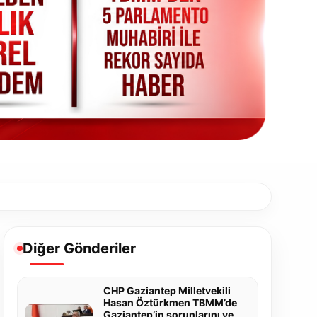
Diğer Gönderiler
CHP Gaziantep Milletvekili
Hasan Öztürkmen TBMM’de
Gaziantep’in sorunlarını ve