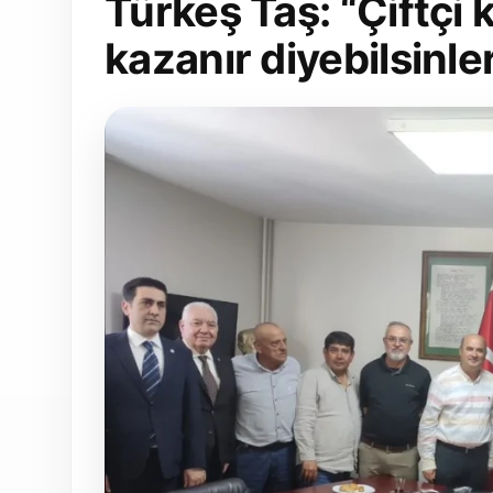
Türkeş Taş: “Çiftçi 
kazanır diyebilsinle