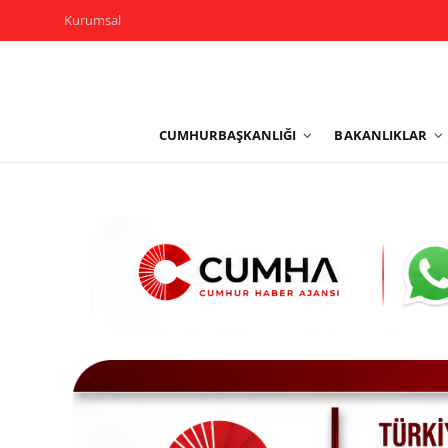
Kurumsal
Kurumsal
CUMHURBAŞKANLIĞI
BAKANLIKLAR
Cumhurbaşkanlığı
Bakanlıklar
TBMM
Siyasi Partiler
Yerel Yönetimler
Mülki İdare