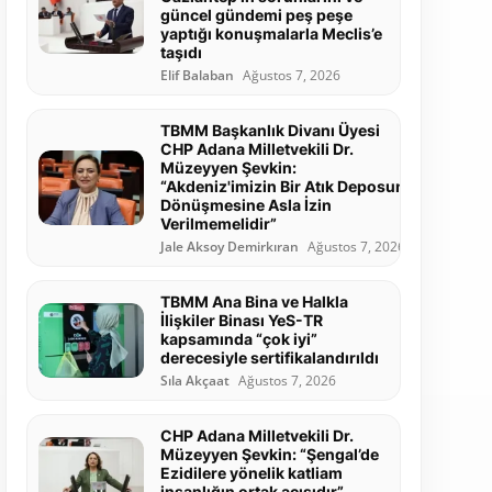
güncel gündemi peş peşe
yaptığı konuşmalarla Meclis’e
taşıdı
Elif Balaban
Ağustos 7, 2026
TBMM Başkanlık Divanı Üyesi
CHP Adana Milletvekili Dr.
Müzeyyen Şevkin:
“Akdeniz'imizin Bir Atık Deposuna
Dönüşmesine Asla İzin
Verilmemelidir”
Jale Aksoy Demirkıran
Ağustos 7, 2026
TBMM Ana Bina ve Halkla
İlişkiler Binası YeS-TR
kapsamında “çok iyi”
derecesiyle sertifikalandırıldı
Sıla Akçaat
Ağustos 7, 2026
CHP Adana Milletvekili Dr.
Müzeyyen Şevkin: “Şengal’de
Ezidilere yönelik katliam
insanlığın ortak acısıdır”