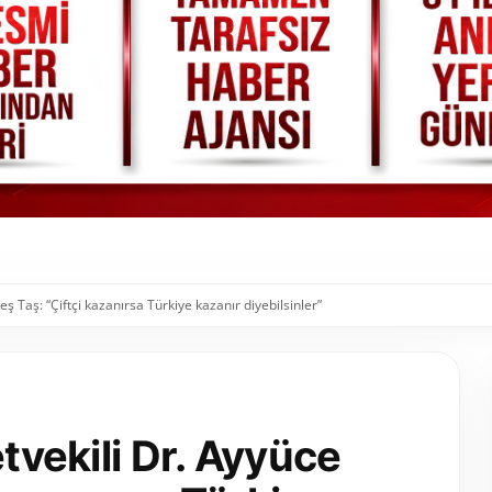
eş Taş: “Çiftçi kazanırsa Türkiye kazanır diyebilsinler”
etvekili Dr. Ayyüce