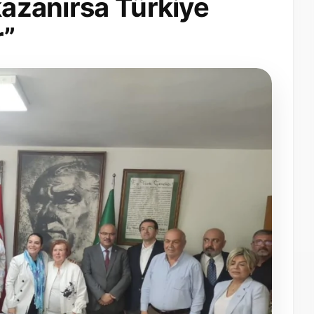
kazanırsa Türkiye
r”