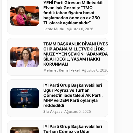
YENİ Parti Giresun Milletvekili
Elvan Işık Gezmiş: “TMO,
fındık taban fiyatını hasat
başlamadan önce en az 350
TL olarak açıklamalıdır”
Latife Mutlu
Ağustos 6, 2026
TBMM BAŞKANLIK DİVANI ÜYESİ
CHP ADANA MİLLETVEKİLİ DR.
MÜZEYYEN ŞEVKİN: “ADANA'DA
SİLAH DEĞİL, YAŞAM HAKKI
KORUNMALI
Mehmet Kemal Pekel
Ağustos 6, 2026
İYİ Parti Grup Başkanvekilleri
Uğur Poyraz ve Turhan
Çömez'in iade talebi AK Parti,
MHP ve DEM Parti oylarıyla
reddedildi
Sıla Akçaat
Ağustos 5, 2026
İYİ Parti Grup Başkanvekilleri
Turhan Çömez ve Uğur