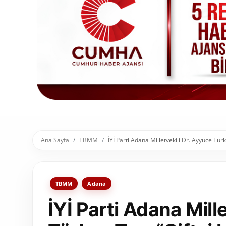
Toplum ve Yaşam
Sivil Toplum Kuruluşları
Kamu Kurumları ve Üst Kurullar
Resmi Reklamlar
Ana Sayfa
TBMM
İYİ Parti Adana Milletvekili Dr. Ayyüce Türk
TBMM
Adana
İYİ Parti Adana Mill