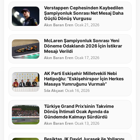
Verstappen Cephesinden Kaybedilen
Şampiyonluk Sonrası Net Mesaj Daha
Güçlü Dönüş Vurgusu
Akın Baran Eren
Ocak 21, 2026
McLaren Şampiyonluk Sonrası Yeni
Döneme Odaklandı 2026 İçin İstikrar
Mesajı Verildi
Akın Baran Eren
Ocak 17, 2026
AK Parti Eskişehir Milletvekili Nebi
Hatipoğlu: “Eskişehirspor İçin Herkes
Masaya Yumruğunu Vurmalı”
Sıla Akçaat
Ocak 16, 2026
Türkiye Grand Prix’sinin Takvime
Dönüş İhtimali Ocak Ayında da
Gündemde Kalmayı Sürdürdü
Akın Baran Eren
Ocak 13, 2026
Beşiktaş JK David Jurasek ile Yollarını