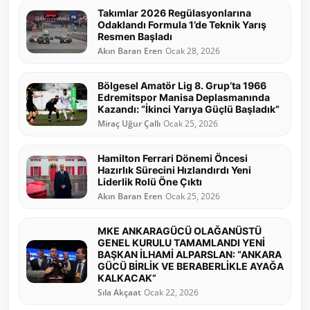
Takımlar 2026 Regülasyonlarına
Odaklandı Formula 1’de Teknik Yarış
Resmen Başladı
Akın Baran Eren
Ocak 28, 2026
Bölgesel Amatör Lig 8. Grup’ta 1966
Edremitspor Manisa Deplasmanında
Kazandı: “İkinci Yarıya Güçlü Başladık”
Miraç Uğur Çallı
Ocak 25, 2026
Hamilton Ferrari Dönemi Öncesi
Hazırlık Sürecini Hızlandırdı Yeni
Liderlik Rolü Öne Çıktı
Akın Baran Eren
Ocak 25, 2026
MKE ANKARAGÜCÜ OLAĞANÜSTÜ
GENEL KURULU TAMAMLANDI YENİ
BAŞKAN İLHAMİ ALPARSLAN: “ANKARA
GÜCÜ BİRLİK VE BERABERLİKLE AYAĞA
KALKACAK”
Sıla Akçaat
Ocak 22, 2026