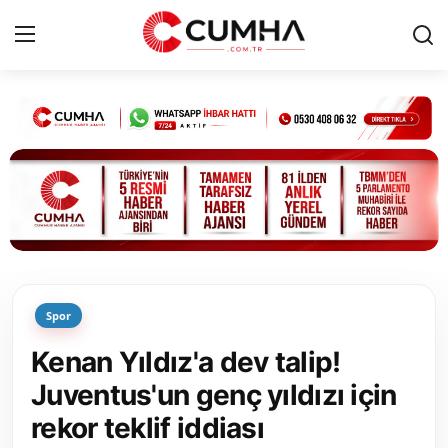
Kurumsal
Cumhurbaşkanlığı
Bakanlıklar
TBMM
Spor
Siyasi Partiler
Kenan Yıldız'a dev talip!
Yerel Yönetimler
Juventus'un genç yıldızı için
rekor teklif iddiası
Mülki İdare