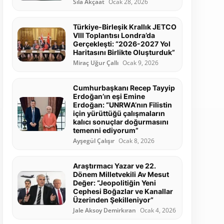
Sıla Akçaat
Ocak 28, 2026
Türkiye-Birleşik Krallık JETCO
VIII Toplantısı Londra’da
Gerçekleşti: “2026-2027 Yol
Haritasını Birlikte Oluşturduk”
Miraç Uğur Çallı
Ocak 9, 2026
Cumhurbaşkanı Recep Tayyip
Erdoğan’ın eşi Emine
Erdoğan: “UNRWA’nın Filistin
için yürüttüğü çalışmaların
kalıcı sonuçlar doğurmasını
temenni ediyorum”
Ayşegül Çalışır
Ocak 8, 2026
Araştırmacı Yazar ve 22.
Dönem Milletvekili Av Mesut
Değer: “Jeopolitiğin Yeni
Cephesi Boğazlar ve Kanallar
Üzerinden Şekilleniyor”
Jale Aksoy Demirkıran
Ocak 4, 2026