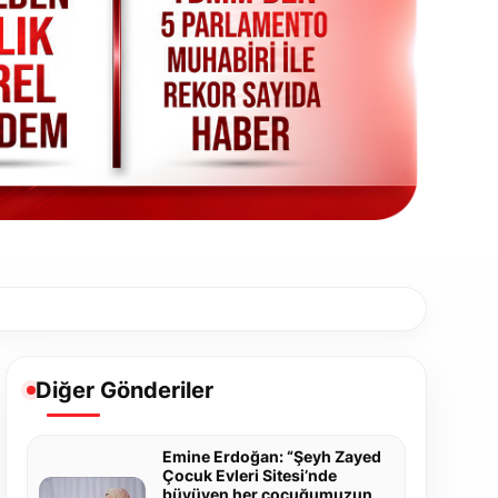
Diğer Gönderiler
Emine Erdoğan: “Şeyh Zayed
Çocuk Evleri Sitesi’nde
büyüyen her çocuğumuzun