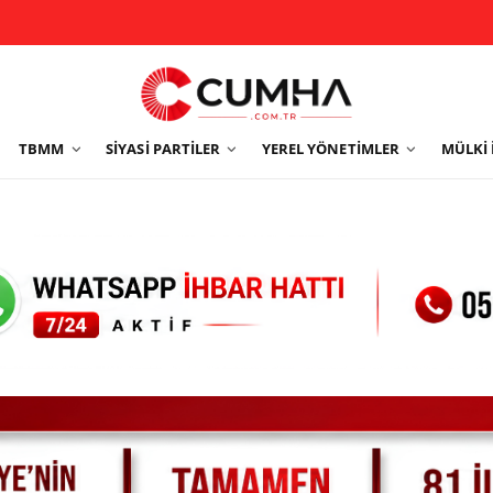
TBMM
SIYASI PARTILER
YEREL YÖNETIMLER
MÜLKI 