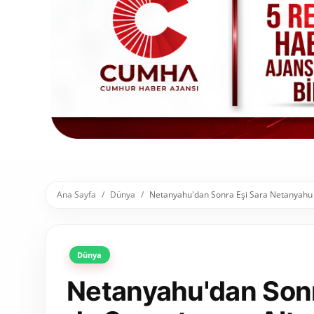
Toplum ve Yaşam
Sivil Toplum Kuruluşları
Kamu Kurumları ve Üst Kurullar
Resmi Reklamlar
Ana Sayfa
Dünya
Netanyahu'dan Sonra Eşi Sara Netanyahu 
Dünya
Netanyahu'dan Sonr