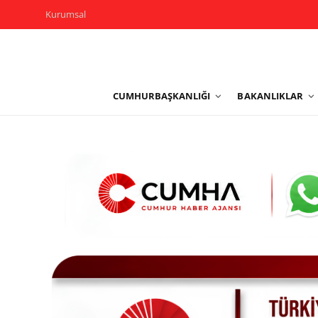
Kurumsal
Kurumsal
CUMHURBAŞKANLIĞI
BAKANLIKLAR
Cumhurbaşkanlığı
Bakanlıklar
TBMM
Siyasi Partiler
Yerel Yönetimler
Mülki İdare