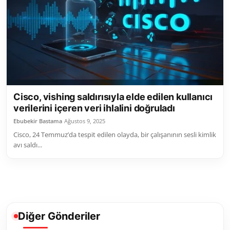
Toplum ve Yaşam
Sivil Toplum Kuruluşları
Kamu Kurumları ve Üst Kurullar
Resmi Reklamlar
Cisco, vishing saldırısıyla elde edilen kullanıcı
verilerini içeren veri ihlalini doğruladı
Ebubekir Bastama
Ağustos 9, 2025
Cisco, 24 Temmuz’da tespit edilen olayda, bir çalışanının sesli kimlik
avı saldı...
Diğer Gönderiler