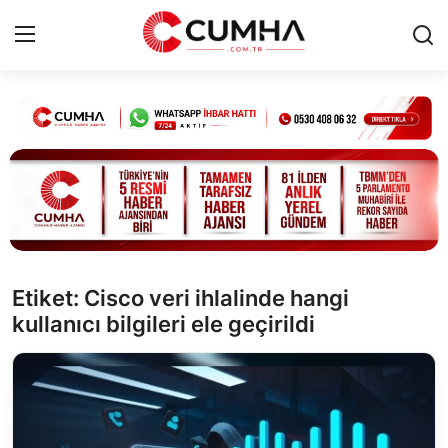
Kurumsal
Cumhurbaşkanlığı
Bakanlıklar
TBMM
Etiket: Cisco veri ihlalinde hangi
kullanıcı bilgileri ele geçirildi
Siyasi Partiler
Yerel Yönetimler
Mülki İdare