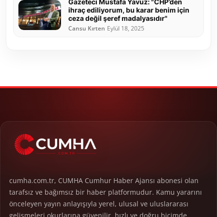
Gazeteci Mustafa Yavuz: "CHP’den
ihraç ediliyorum, bu karar benim için
ceza değil şeref madalyasıdır"
Cansu Kırten
Eylül 18, 2025
cumha.com.tr, CUMHA Cumhur Haber Ajansı abonesi olan
tarafsız ve bağımsız bir haber platformudur. Kamu yararını
önceleyen yayın anlayışıyla yerel, ulusal ve uluslararası
gelişmeleri okurlarına güvenilir, hızlı ve doğru biçimde