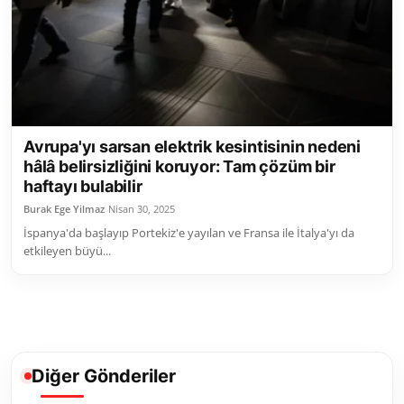
Toplum ve Yaşam
Sivil Toplum Kuruluşları
Kamu Kurumları ve Üst Kurullar
Avrupa'yı sarsan elektrik kesintisinin nedeni
Resmi Reklamlar
hâlâ belirsizliğini koruyor: Tam çözüm bir
haftayı bulabilir
Burak Ege Yilmaz
Nisan 30, 2025
İspanya'da başlayıp Portekiz'e yayılan ve Fransa ile İtalya'yı da
etkileyen büyü...
Diğer Gönderiler