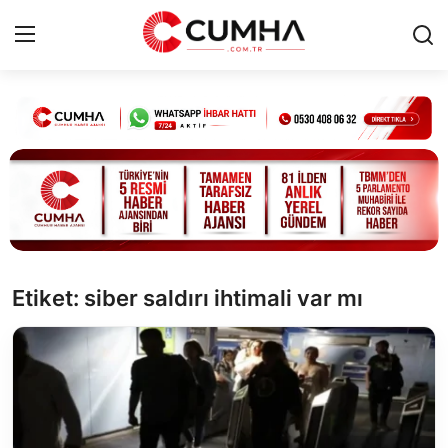
Kurumsal
Cumhurbaşkanlığı
Bakanlıklar
TBMM
Etiket: siber saldırı ihtimali var mı
Siyasi Partiler
Yerel Yönetimler
Mülki İdare