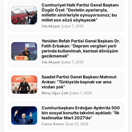
Cumhuriyet Halk Partisi Genel Başkanı
Özgür Özel: “Devletin ayarlarıyla,
milletin sinirleriyle oynuyorsunuz; bu
millet son sözü söyleyecek”
Sıla Akçaat
Şubat 7, 2026
Yeniden Refah Partisi Genel Başkanı Dr.
Fatih Erbakan: “Deprem vergileri yerli
yerinde kullanılmalı, kentsel dönüşüm
gecikmemeli”
Sıla Akçaat
Şubat 7, 2026
Saadet Partisi Genel Başkanı Mahmut
Arıkan: “Türkiye’de kaynak var ama
vicdan yok”
Miraç Uğur Çallı
Şubat 7, 2026
Cumhurbaşkanı Erdoğan Aydın’da 500
bin sosyal konutta takvimi açıkladı: “İlk
teslimatlar Mart 2027’de”
Cansu Kırten
Ocak 25, 2026