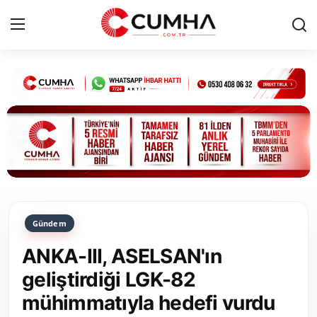
Kurumsal
Cumhurbaşkanlığı
Bakanlıklar
TBMM
Gündem
Siyasi Partiler
ANKA-III, ASELSAN'ın
Yerel Yönetimler
geliştirdiği LGK-82
mühimmatıyla hedefi vurdu
Mülki İdare