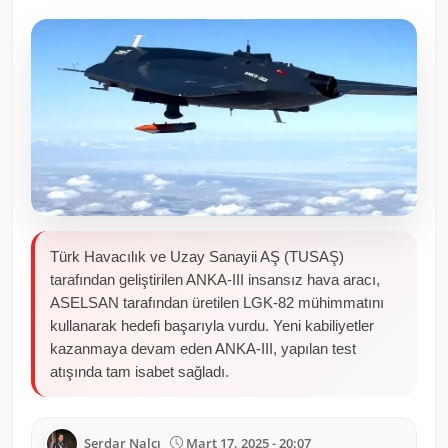
Toplum ve Yaşam
Sivil Toplum Kuruluşları
Kamu Kurumları ve Üst Kurullar
Resmi Reklamlar
Türk Havacılık ve Uzay Sanayii AŞ (TUSAŞ)
tarafından geliştirilen ANKA-III insansız hava aracı,
ASELSAN tarafından üretilen LGK-82 mühimmatını
kullanarak hedefi başarıyla vurdu. Yeni kabiliyetler
kazanmaya devam eden ANKA-III, yapılan test
atışında tam isabet sağladı.
Serdar Nalcı
Mart 17, 2025 - 20:07