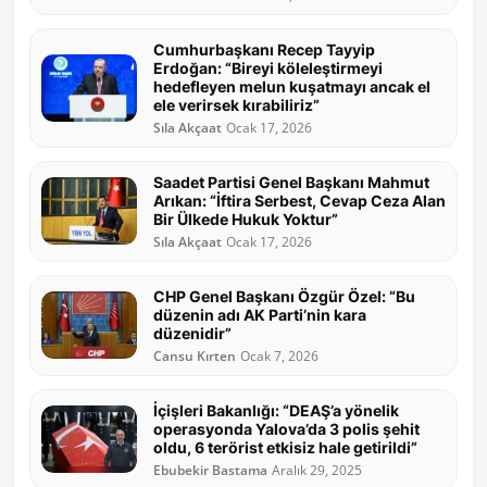
Cumhurbaşkanı Recep Tayyip
Erdoğan: “Bireyi köleleştirmeyi
hedefleyen melun kuşatmayı ancak el
ele verirsek kırabiliriz”
Sıla Akçaat
Ocak 17, 2026
Saadet Partisi Genel Başkanı Mahmut
Arıkan: “İftira Serbest, Cevap Ceza Alan
Bir Ülkede Hukuk Yoktur”
Sıla Akçaat
Ocak 17, 2026
CHP Genel Başkanı Özgür Özel: “Bu
düzenin adı AK Parti’nin kara
düzenidir”
Cansu Kırten
Ocak 7, 2026
İçişleri Bakanlığı: “DEAŞ’a yönelik
operasyonda Yalova’da 3 polis şehit
oldu, 6 terörist etkisiz hale getirildi”
Ebubekir Bastama
Aralık 29, 2025