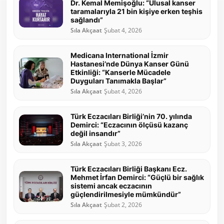
Dr. Kemal Memişoğlu: “Ulusal kanser
taramalarıyla 21 bin kişiye erken teşhis
sağlandı”
Sıla Akçaat
Şubat 4, 2026
Medicana International İzmir
Hastanesi’nde Dünya Kanser Günü
Etkinliği: “Kanserle Mücadele
Duyguları Tanımakla Başlar”
Sıla Akçaat
Şubat 4, 2026
Türk Eczacıları Birliği’nin 70. yılında
Demirci: “Eczacının ölçüsü kazanç
değil insandır”
Sıla Akçaat
Şubat 3, 2026
Türk Eczacıları Birliği Başkanı Ecz.
Mehmet İrfan Demirci: “Güçlü bir sağlık
sistemi ancak eczacının
güçlendirilmesiyle mümkündür”
Sıla Akçaat
Şubat 2, 2026