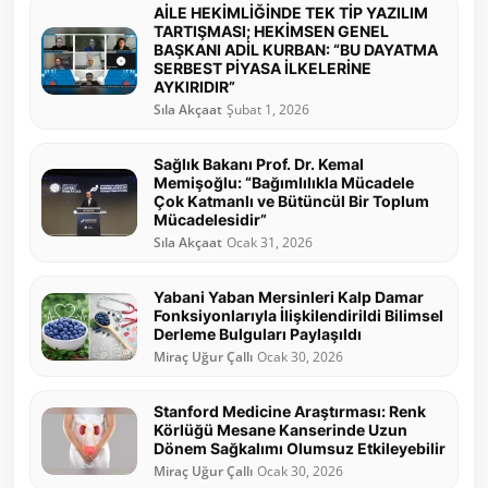
AİLE HEKİMLİĞİNDE TEK TİP YAZILIM
TARTIŞMASI; HEKİMSEN GENEL
BAŞKANI ADİL KURBAN: “BU DAYATMA
SERBEST PİYASA İLKELERİNE
AYKIRIDIR”
Sıla Akçaat
Şubat 1, 2026
Sağlık Bakanı Prof. Dr. Kemal
Memişoğlu: “Bağımlılıkla Mücadele
Çok Katmanlı ve Bütüncül Bir Toplum
Mücadelesidir”
Sıla Akçaat
Ocak 31, 2026
Yabani Yaban Mersinleri Kalp Damar
Fonksiyonlarıyla İlişkilendirildi Bilimsel
Derleme Bulguları Paylaşıldı
Miraç Uğur Çallı
Ocak 30, 2026
Stanford Medicine Araştırması: Renk
Körlüğü Mesane Kanserinde Uzun
Dönem Sağkalımı Olumsuz Etkileyebilir
Miraç Uğur Çallı
Ocak 30, 2026