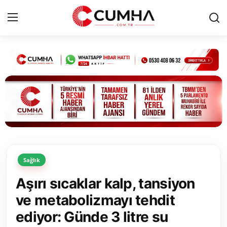
Kurumsal
Cumhurbaşkanlığı
Bakanlıklar
TBMM
Sağlık
Siyasi Partiler
Aşırı sıcaklar kalp, tansiyon
Yerel Yönetimler
ve metabolizmayı tehdit
ediyor: Günde 3 litre su
Mülki İdare