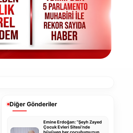
Diğer Gönderiler
Emine Erdoğan: “Şeyh Zayed
Çocuk Evleri Sitesi’nde
büyüyen her çocuğumuzun