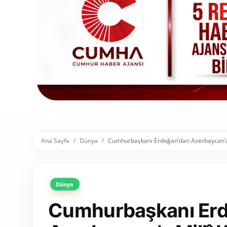
Toplum ve Yaşam
Sivil Toplum Kuruluşları
Kamu Kurumları ve Üst Kurullar
Resmi Reklamlar
Ana Sayfa
Dünya
Cumhurbaşkanı Erdoğan’dan Azerbaycan’a 
Dünya
Cumhurbaşkanı Er