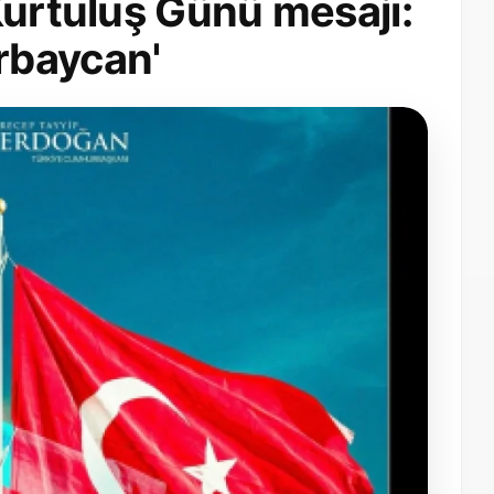
Kurtuluş Günü mesajı:
rbaycan'