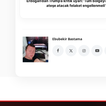
Erdoğan’dan Trump’a kritik uyarı: 'Tüm bölgeyi
ateşe atacak felaket engellenmeli'
Ebubekir Bastama