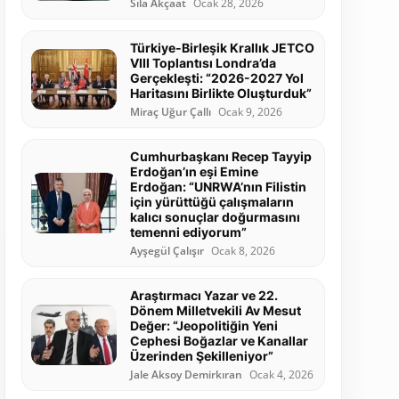
Sıla Akçaat
Ocak 28, 2026
Türkiye-Birleşik Krallık JETCO
VIII Toplantısı Londra’da
Gerçekleşti: “2026-2027 Yol
Haritasını Birlikte Oluşturduk”
Miraç Uğur Çallı
Ocak 9, 2026
Cumhurbaşkanı Recep Tayyip
Erdoğan’ın eşi Emine
Erdoğan: “UNRWA’nın Filistin
için yürüttüğü çalışmaların
kalıcı sonuçlar doğurmasını
temenni ediyorum”
Ayşegül Çalışır
Ocak 8, 2026
Araştırmacı Yazar ve 22.
Dönem Milletvekili Av Mesut
Değer: “Jeopolitiğin Yeni
Cephesi Boğazlar ve Kanallar
Üzerinden Şekilleniyor”
Jale Aksoy Demirkıran
Ocak 4, 2026