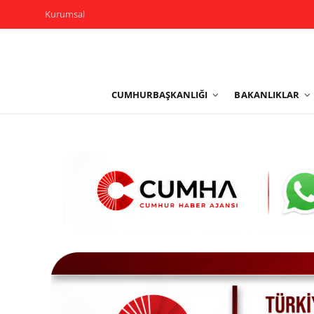
Kurumsal
Kurumsal
CUMHURBAŞKANLIĞI
BAKANLIKLAR
Cumhurbaşkanlığı
Bakanlıklar
TBMM
Siyasi Partiler
Yerel Yönetimler
Mülki İdare