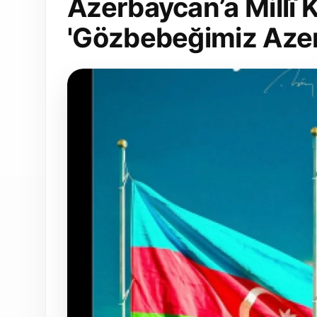
Azerbaycan’a Millî 
'Gözbebeğimiz Aze