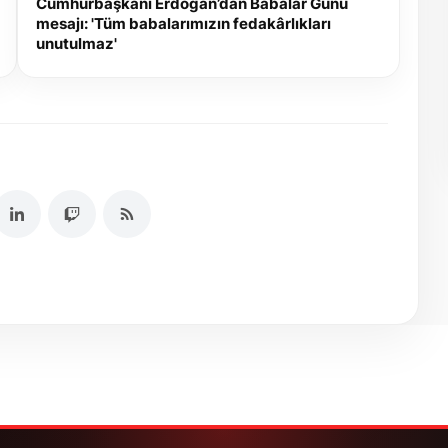
Cumhurbaşkanı Erdoğan’dan Babalar Günü
mesajı: 'Tüm babalarımızın fedakârlıkları
unutulmaz'