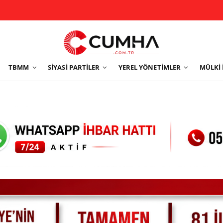
TBMM
SIYASI PARTILER
YEREL YÖNETIMLER
MÜLKI 