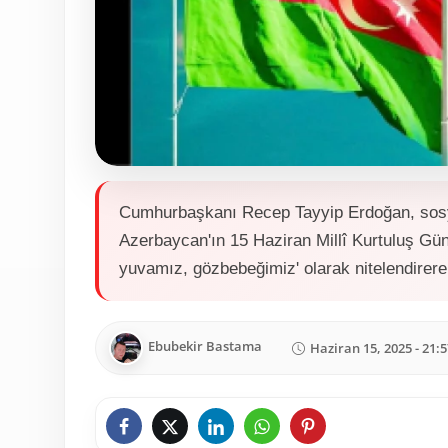
Cumhurbaşkanı Recep Tayyip Erdoğan, sosy
Azerbaycan'ın 15 Haziran Millî Kurtuluş Gün
yuvamız, gözbebeğimiz' olarak nitelendirerek 
Ebubekir Bastama
Haziran 15, 2025 - 21:5