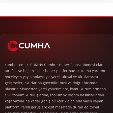
cumha.com.tr, CUMHA Cumhur Haber Ajansı abonesi olan
tarafsız ve bağımsız bir haber platformudur. Kamu yararını
önceleyen yayın anlayışıyla yerel, ulusal ve uluslararası
gelişmeleri okurlarına güvenilir, hızlı ve doğru biçimde
ulaştırır. Siyasetten yerel yönetimlere, kamu kurumlarından
sivil toplum kuruluşlarına, toplum ve yaşam başlıklarından
köşe yazılarına kadar geniş bir içerik alanında yayın yapan
platform, farklı görüşlere eşit mesafede duran editoryal