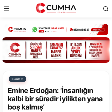
Kurumsal
Cumhurbaşkanlığı
Bakanlıklar
TBMM
Gündem
Siyasi Partiler
Emine Erdoğan: ‘İnsanlığın
Yerel Yönetimler
kalbi bir süredir iyilikten yana
boş kalmış’
Mülki İdare