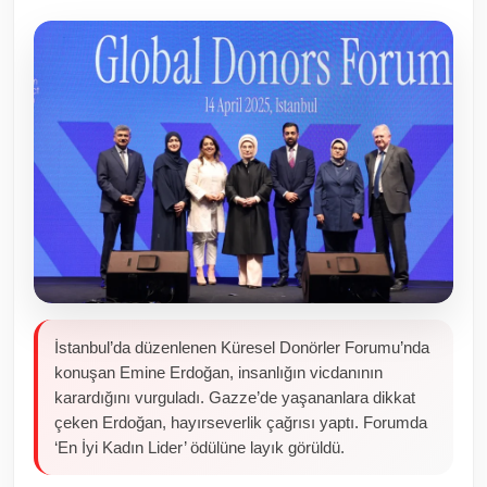
Toplum ve Yaşam
Sivil Toplum Kuruluşları
Kamu Kurumları ve Üst Kurullar
Resmi Reklamlar
İstanbul’da düzenlenen Küresel Donörler Forumu’nda
konuşan Emine Erdoğan, insanlığın vicdanının
karardığını vurguladı. Gazze’de yaşananlara dikkat
çeken Erdoğan, hayırseverlik çağrısı yaptı. Forumda
‘En İyi Kadın Lider’ ödülüne layık görüldü.