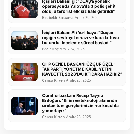
İçişleri Bakanlığı: “DEAŞ’a yönelik
operasyonda Yalova’da 3 polis şehit
oldu, 6 terörist etkisiz hale getirildi”
Ebubekir Bastama
Aralık 29, 2025
İçişleri Bakanı Ali Yerlikaya: “Düşen
uçağın ses kayıt cihazı ve kara kutusu
bulundu, inceleme süreci başladı”
Eda Kılınç
Aralık 24, 2025
CHP GENEL BAŞKANI ÖZGÜR ÖZEL:
“AK PARTİ YÖNETME KABİLİYETİNİ
KAYBETTİ, 2026’DA İKTİDARA HAZIRIZ”
Cansu Kırten
Aralık 23, 2025
Cumhurbaşkanı Recep Tayyip
Erdoğan: “Bilim ve teknoloji alanında
üreten tüm gençlerimizin her koşulda
yanındayız”
Cansu Kırten
Aralık 23, 2025