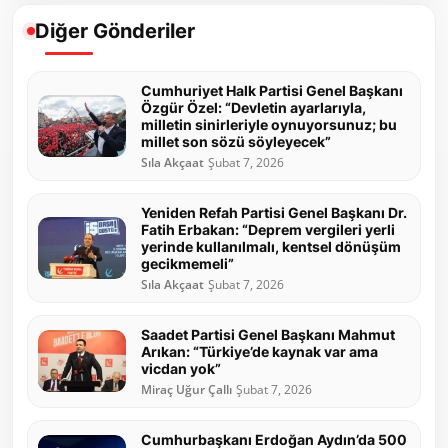
Diğer Gönderiler
Cumhuriyet Halk Partisi Genel Başkanı
Özgür Özel: “Devletin ayarlarıyla,
milletin sinirleriyle oynuyorsunuz; bu
millet son sözü söyleyecek”
Sıla Akçaat
Şubat 7, 2026
Yeniden Refah Partisi Genel Başkanı Dr.
Fatih Erbakan: “Deprem vergileri yerli
yerinde kullanılmalı, kentsel dönüşüm
gecikmemeli”
Sıla Akçaat
Şubat 7, 2026
Saadet Partisi Genel Başkanı Mahmut
Arıkan: “Türkiye’de kaynak var ama
vicdan yok”
Miraç Uğur Çallı
Şubat 7, 2026
Cumhurbaşkanı Erdoğan Aydın’da 500