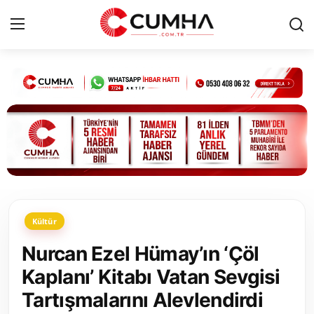
Kurumsal
Cumhurbaşkanlığı
Bakanlıklar
TBMM
Kültür
Siyasi Partiler
Nurcan Ezel Hümay’ın ‘Çöl
Yerel Yönetimler
Kaplanı’ Kitabı Vatan Sevgisi
Tartışmalarını Alevlendirdi
Mülki İdare