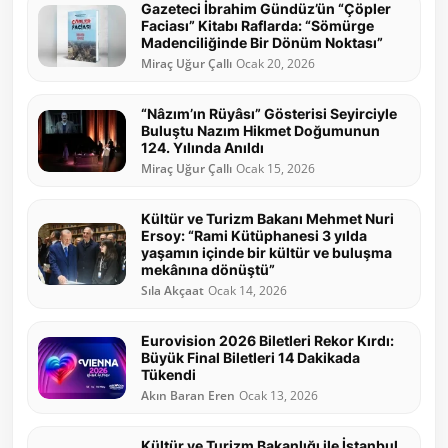
Gazeteci İbrahim Gündüz’ün “Çöpler
Faciası” Kitabı Raflarda: “Sömürge
Madenciliğinde Bir Dönüm Noktası”
Miraç Uğur Çallı
Ocak 20, 2026
“Nâzım’ın Rüyâsı” Gösterisi Seyirciyle
Buluştu Nazım Hikmet Doğumunun
124. Yılında Anıldı
Miraç Uğur Çallı
Ocak 15, 2026
Kültür ve Turizm Bakanı Mehmet Nuri
Ersoy: “Rami Kütüphanesi 3 yılda
yaşamın içinde bir kültür ve buluşma
mekânına dönüştü”
Sıla Akçaat
Ocak 14, 2026
Eurovision 2026 Biletleri Rekor Kırdı:
Büyük Final Biletleri 14 Dakikada
Tükendi
Akın Baran Eren
Ocak 13, 2026
Kültür ve Turizm Bakanlığı ile İstanbul