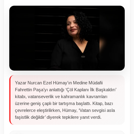
Toplum ve Yaşam
Sivil Toplum Kuruluşları
Kamu Kurumları ve Üst Kurullar
Resmi Reklamlar
Yazar Nurcan Ezel Hümay’ın Medine Müdafii
Fahrettin Paşa’yı anlattığı ‘Çöl Kaplanı İlk Başkaldırı’
kitabı, vatanseverlik ve kahramanlık kavramları
üzerine geniş çaplı bir tartışma başlattı. Kitap, bazı
çevrelerce eleştirilirken, Hümay, ‘Vatan sevgisi asla
faşistlik değildir’ diyerek tepkilere yanıt verdi.