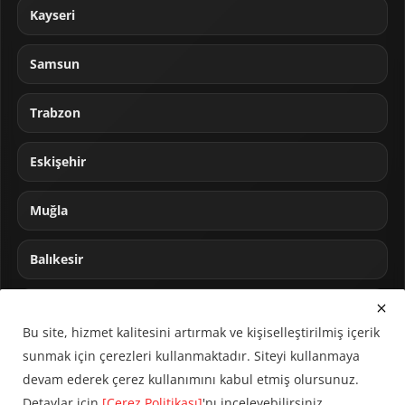
Kayseri
Samsun
Trabzon
Eskişehir
Muğla
Balıkesir
Sakarya
Bu site, hizmet kalitesini artırmak ve kişiselleştirilmiş içerik
sunmak için çerezleri kullanmaktadır. Siteyi kullanmaya
devam ederek çerez kullanımını kabul etmiş olursunuz.
Detaylar için
[Çerez Politikası]
'nı inceleyebilirsiniz.