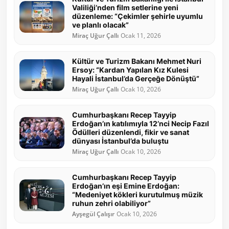
Valiliği’nden film setlerine yeni
düzenleme: “Çekimler şehirle uyumlu
ve planlı olacak”
Miraç Uğur Çallı
Ocak 11, 2026
Kültür ve Turizm Bakanı Mehmet Nuri
Ersoy: “Kardan Yapılan Kız Kulesi
Hayali İstanbul’da Gerçeğe Dönüştü”
Miraç Uğur Çallı
Ocak 10, 2026
Cumhurbaşkanı Recep Tayyip
Erdoğan’ın katılımıyla 12’nci Necip Fazıl
Ödülleri düzenlendi, fikir ve sanat
dünyası İstanbul’da buluştu
Miraç Uğur Çallı
Ocak 10, 2026
Cumhurbaşkanı Recep Tayyip
Erdoğan’ın eşi Emine Erdoğan:
“Medeniyet kökleri kurutulmuş müzik
ruhun zehri olabiliyor”
Ayşegül Çalışır
Ocak 10, 2026