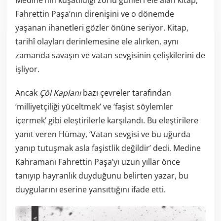
Medine’nin kuşatıldığı zorlu günleri ele alan kitap,
Fahrettin Paşa’nın direnişini ve o dönemde
yaşanan ihanetleri gözler önüne seriyor. Kitap,
tarihî olayları derinlemesine ele alırken, aynı
zamanda savaşın ve vatan sevgisinin çelişkilerini de
işliyor.
Ancak
Çöl Kaplanı
bazı çevreler tarafından
‘milliyetçiliği yüceltmek’ ve ‘faşist söylemler
içermek’ gibi eleştirilerle karşılandı. Bu eleştirilere
yanıt veren Hümay, ‘Vatan sevgisi ve bu uğurda
yanıp tutuşmak asla faşistlik değildir’ dedi. Medine
Kahramanı Fahrettin Paşa’yı uzun yıllar önce
tanıyıp hayranlık duyduğunu belirten yazar, bu
duygularını eserine yansıttığını ifade etti.