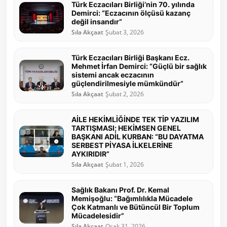
Türk Eczacıları Birliği’nin 70. yılında
Demirci: “Eczacının ölçüsü kazanç
değil insandır”
Sıla Akçaat
Şubat 3, 2026
Türk Eczacıları Birliği Başkanı Ecz.
Mehmet İrfan Demirci: “Güçlü bir sağlık
sistemi ancak eczacının
güçlendirilmesiyle mümkündür”
Sıla Akçaat
Şubat 2, 2026
AİLE HEKİMLİĞİNDE TEK TİP YAZILIM
TARTIŞMASI; HEKİMSEN GENEL
BAŞKANI ADİL KURBAN: “BU DAYATMA
SERBEST PİYASA İLKELERİNE
AYKIRIDIR”
Sıla Akçaat
Şubat 1, 2026
Sağlık Bakanı Prof. Dr. Kemal
Memişoğlu: “Bağımlılıkla Mücadele
Çok Katmanlı ve Bütüncül Bir Toplum
Mücadelesidir”
Sıla Akçaat
Ocak 31, 2026