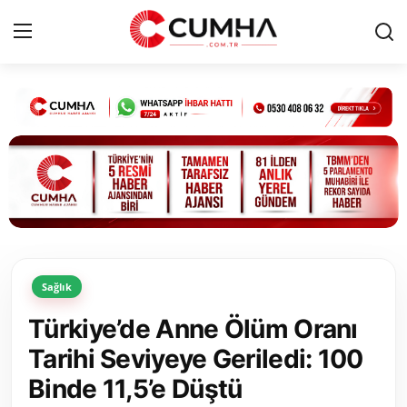
Kurumsal
Cumhurbaşkanlığı
Bakanlıklar
TBMM
Sağlık
Siyasi Partiler
Türkiye’de Anne Ölüm Oranı
Yerel Yönetimler
Tarihi Seviyeye Geriledi: 100
Binde 11,5’e Düştü
Mülki İdare