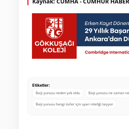
Kaynak: CUMHA - CUMHUR HABER
Etiketler:
Baiji yunusu neden yok oldu
Baiji yunusu ne zaman ne
Baiji yunusu hangi türler için uyarı niteliği taşıyor