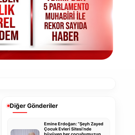
Diğer Gönderiler
Emine Erdoğan: “Şeyh Zayed
Çocuk Evleri Sitesi’nde
büyüyen her çocuğumuzun