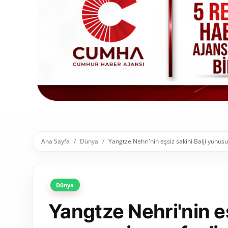
Toplum ve Yaşam
Sivil Toplum Kuruluşları
Kamu Kurumları ve Üst Kurullar
Resmi Reklamlar
Ana Sayfa
Dünya
Yangtze Nehri'nin eşsiz sakini Baiji yunusu
Dünya
Yangtze Nehri'nin eş