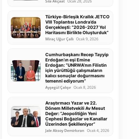
Sıla Akçaat
Ocak 28, 2026
Türkiye-Birleşik Krallık JETCO
VIII Toplantısı Londra’da
Gerçekleşti: “2026-2027 Yol
Haritasını Birlikte Oluşturduk”
Miraç Uğur Çallı
Ocak 9, 2026
Cumhurbaşkanı Recep Tayyip
Erdoğan’ın eşi Emine
Erdoğan: “UNRWA’nın Filistin
için yürüttüğü çalışmaların
kalıcı sonuçlar doğurmasını
temenni ediyorum”
Ayşegül Çalışır
Ocak 8, 2026
Araştırmacı Yazar ve 22.
Dönem Milletvekili Av Mesut
Değer: “Jeopolitiğin Yeni
Cephesi Boğazlar ve Kanallar
Üzerinden Şekilleniyor”
Jale Aksoy Demirkıran
Ocak 4, 2026