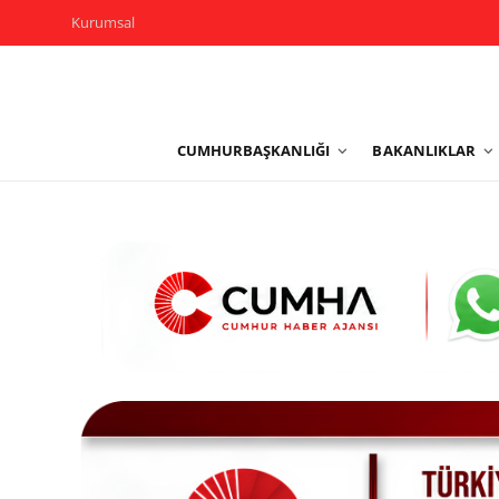
Kurumsal
Kurumsal
CUMHURBAŞKANLIĞI
BAKANLIKLAR
Cumhurbaşkanlığı
Bakanlıklar
TBMM
Siyasi Partiler
Yerel Yönetimler
Mülki İdare