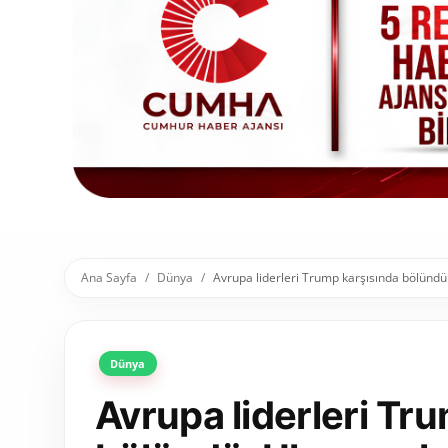
Toplum ve Yaşam
Sivil Toplum Kuruluşları
Kamu Kurumları ve Üst Kurullar
Resmi Reklamlar
Ana Sayfa
Dünya
Avrupa liderleri Trump karşısında bölündü:
Dünya
Avrupa liderleri Tr