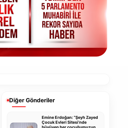
Diğer Gönderiler
Emine Erdoğan: “Şeyh Zayed
Çocuk Evleri Sitesi’nde
büyüyen her çocuğumuzun