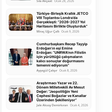
Sıla Akçaat
Ocak 28, 2026
Türkiye-Birleşik Krallık JETCO
VIII Toplantısı Londra’da
Gerçekleşti: “2026-2027 Yol
Haritasını Birlikte Oluşturduk”
Miraç Uğur Çallı
Ocak 9, 2026
Cumhurbaşkanı Recep Tayyip
Erdoğan’ın eşi Emine
Erdoğan: “UNRWA’nın Filistin
için yürüttüğü çalışmaların
kalıcı sonuçlar doğurmasını
temenni ediyorum”
Ayşegül Çalışır
Ocak 8, 2026
Araştırmacı Yazar ve 22.
Dönem Milletvekili Av Mesut
Değer: “Jeopolitiğin Yeni
Cephesi Boğazlar ve Kanallar
Üzerinden Şekilleniyor”
Jale Aksoy Demirkıran
Ocak 4, 2026