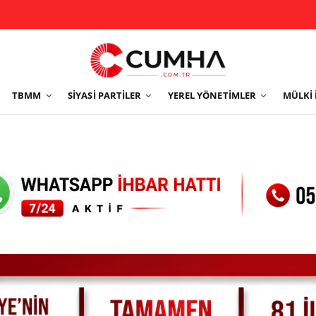
TBMM
SIYASI PARTILER
YEREL YÖNETIMLER
MÜLKI 