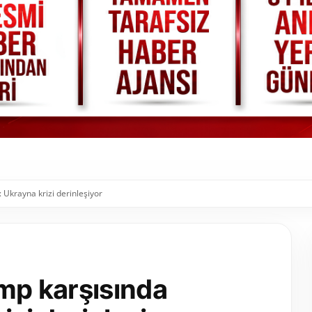
 Ukrayna krizi derinleşiyor
ump karşısında