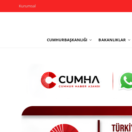
Kurumsal
Kurumsal
CUMHURBAŞKANLIĞI
BAKANLIKLAR
Cumhurbaşkanlığı
Bakanlıklar
TBMM
Siyasi Partiler
Yerel Yönetimler
Mülki İdare