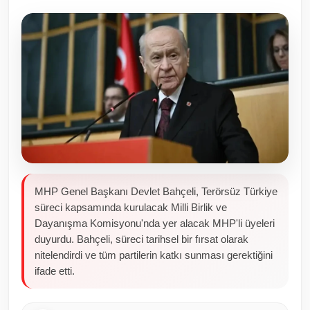
Toplum ve Yaşam
Sivil Toplum Kuruluşları
Kamu Kurumları ve Üst Kurullar
Resmi Reklamlar
MHP Genel Başkanı Devlet Bahçeli, Terörsüz Türkiye
süreci kapsamında kurulacak Milli Birlik ve
Dayanışma Komisyonu'nda yer alacak MHP'li üyeleri
duyurdu. Bahçeli, süreci tarihsel bir fırsat olarak
nitelendirdi ve tüm partilerin katkı sunması gerektiğini
ifade etti.