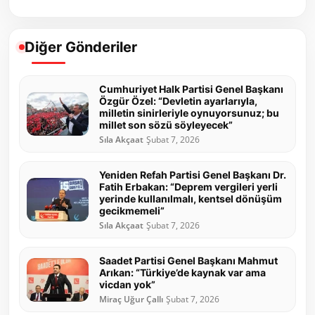
Diğer Gönderiler
Cumhuriyet Halk Partisi Genel Başkanı
Özgür Özel: “Devletin ayarlarıyla,
milletin sinirleriyle oynuyorsunuz; bu
millet son sözü söyleyecek”
Sıla Akçaat
Şubat 7, 2026
Yeniden Refah Partisi Genel Başkanı Dr.
Fatih Erbakan: “Deprem vergileri yerli
yerinde kullanılmalı, kentsel dönüşüm
gecikmemeli”
Sıla Akçaat
Şubat 7, 2026
Saadet Partisi Genel Başkanı Mahmut
Arıkan: “Türkiye’de kaynak var ama
vicdan yok”
Miraç Uğur Çallı
Şubat 7, 2026