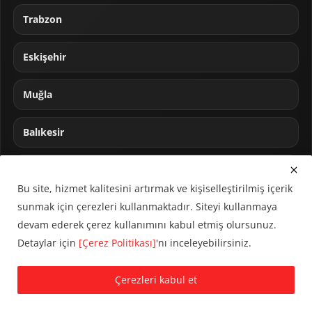
Trabzon
Eskişehir
Muğla
Balıkesir
Sakarya
Bu site, hizmet kalitesini artırmak ve kişiselleştirilmiş içerik
sunmak için çerezleri kullanmaktadır. Siteyi kullanmaya
devam ederek çerez kullanımını kabul etmiş olursunuz.
Detaylar için
[Çerez Politikası]
'nı inceleyebilirsiniz.
© 2024 CUMHA (Cumhur Haber Ajansı) Tüm hakları saklıdır.
Çerezleri kabul et
KVKK Aydınlatma Metni
Çerez Politikası