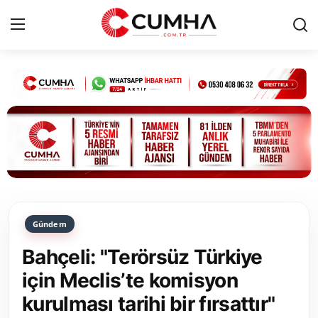
Kurumsal
Cumhurbaşkanlığı
Bakanlıklar
TBMM
Gündem
Siyasi Partiler
Bahçeli: "Terörsüz Türkiye
Yerel Yönetimler
için Meclis’te komisyon
kurulması tarihi bir fırsattır"
Mülki İdare