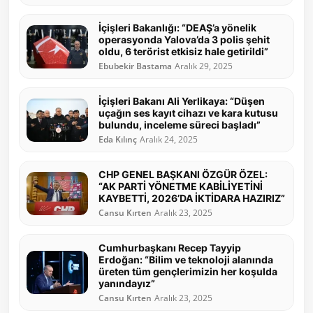
İçişleri Bakanlığı: “DEAŞ’a yönelik
operasyonda Yalova’da 3 polis şehit
oldu, 6 terörist etkisiz hale getirildi”
Ebubekir Bastama
Aralık 29, 2025
İçişleri Bakanı Ali Yerlikaya: “Düşen
uçağın ses kayıt cihazı ve kara kutusu
bulundu, inceleme süreci başladı”
Eda Kılınç
Aralık 24, 2025
CHP GENEL BAŞKANI ÖZGÜR ÖZEL:
“AK PARTİ YÖNETME KABİLİYETİNİ
KAYBETTİ, 2026’DA İKTİDARA HAZIRIZ”
Cansu Kırten
Aralık 23, 2025
Cumhurbaşkanı Recep Tayyip
Erdoğan: “Bilim ve teknoloji alanında
üreten tüm gençlerimizin her koşulda
yanındayız”
Cansu Kırten
Aralık 23, 2025