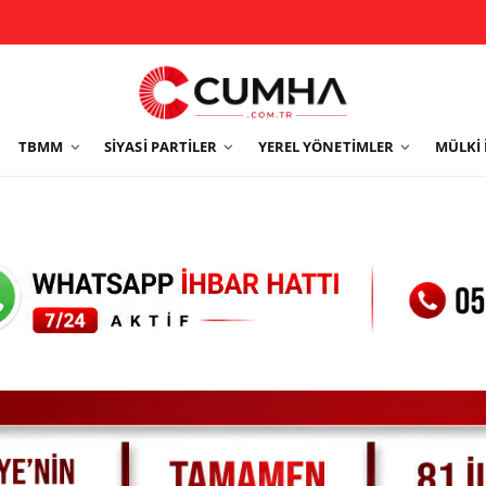
TBMM
SIYASI PARTILER
YEREL YÖNETIMLER
MÜLKI 