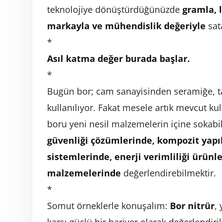
teknolojiye dönüştürdüğünüzde
gramla, l
markayla ve mühendislik değeriyle
sata
*
Asıl katma değer burada başlar.
*
Bugün bor; cam sanayisinden seramiğe, t
kullanılıyor. Fakat mesele artık mevcut ku
boru yeni nesil malzemelerin içine sokab
güvenliği çözümlerinde, kompozit yap
sistemlerinde, enerji verimliliği ürün
malzemelerinde
değerlendirebilmektir.
*
Somut örneklerle konuşalım:
Bor nitrür
,