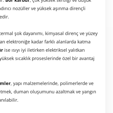
ir.
Bor karbür
, çok yüksek sertliği ve düşük
dırıcı nozüller ve yüksek aşınma dirençli
edir.
 termal şok dayanımı, kimyasal direnç ve yüzey
pıdan elektroniğe kadar farklı alanlarda katma
ür
ise ısıyı iyi iletirken elektriksel yalıtkan
yüksek sıcaklık proseslerinde özel bir avantaj
emler
, yapı malzemelerinde, polimerlerde ve
 etmek, duman oluşumunu azaltmak ve yangın
nılabilir.