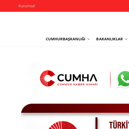
Kurumsal
Kurumsal
CUMHURBAŞKANLIĞI
BAKANLIKLAR
Cumhurbaşkanlığı
Bakanlıklar
TBMM
Siyasi Partiler
Yerel Yönetimler
Mülki İdare