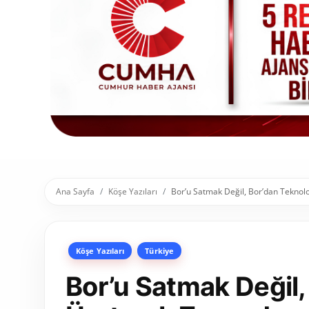
Toplum ve Yaşam
Sivil Toplum Kuruluşları
Kamu Kurumları ve Üst Kurullar
Resmi Reklamlar
Ana Sayfa
Köşe Yazıları
Bor’u Satmak Değil, Bor’dan Teknol
Köşe Yazıları
Türkiye
Bor’u Satmak Değil,