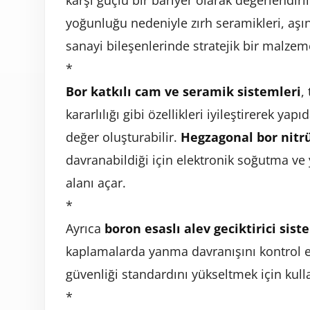
karşı güçlü bir bariyer olarak değerlendiril
yoğunluğu nedeniyle zırh seramikleri, aşın
sanayi bileşenlerinde stratejik bir malzem
*
Bor katkılı cam ve seramik sistemleri
,
kararlılığı gibi özellikleri iyileştirerek ya
değer oluşturabilir.
Hegzagonal bor nitr
davranabildiği için elektronik soğutma ve 
alanı açar.
*
Ayrıca
boron esaslı alev geciktirici sist
kaplamalarda yanma davranışını kontrol
güvenliği standardını yükseltmek için kulla
*