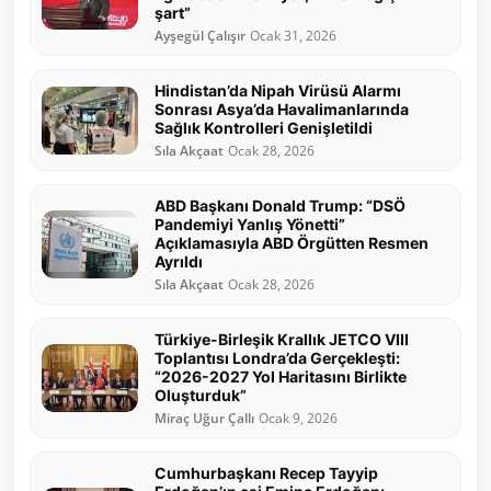
şart”
Ayşegül Çalışır
Ocak 31, 2026
Hindistan’da Nipah Virüsü Alarmı
Sonrası Asya’da Havalimanlarında
Sağlık Kontrolleri Genişletildi
Sıla Akçaat
Ocak 28, 2026
ABD Başkanı Donald Trump: “DSÖ
Pandemiyi Yanlış Yönetti”
Açıklamasıyla ABD Örgütten Resmen
Ayrıldı
Sıla Akçaat
Ocak 28, 2026
Türkiye-Birleşik Krallık JETCO VIII
Toplantısı Londra’da Gerçekleşti:
“2026-2027 Yol Haritasını Birlikte
Oluşturduk”
Miraç Uğur Çallı
Ocak 9, 2026
Cumhurbaşkanı Recep Tayyip