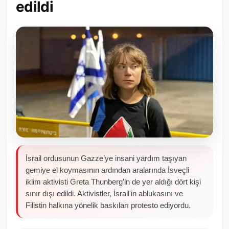
edildi
Toplum ve Yaşam
Sivil Toplum Kuruluşları
Kamu Kurumları ve Üst Kurullar
Resmi Reklamlar
İsrail ordusunun Gazze’ye insani yardım taşıyan
gemiye el koymasının ardından aralarında İsveçli
iklim aktivisti Greta Thunberg’in de yer aldığı dört kişi
sınır dışı edildi. Aktivistler, İsrail'in ablukasını ve
Filistin halkına yönelik baskıları protesto ediyordu.