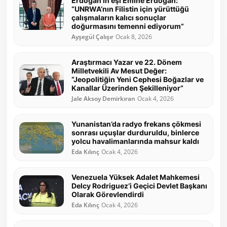
Erdoğan’ın eşi Emine Erdoğan:
“UNRWA’nın Filistin için yürüttüğü
çalışmaların kalıcı sonuçlar
doğurmasını temenni ediyorum”
Ayşegül Çalışır
Ocak 8, 2026
Araştırmacı Yazar ve 22. Dönem
Milletvekili Av Mesut Değer:
“Jeopolitiğin Yeni Cephesi Boğazlar ve
Kanallar Üzerinden Şekilleniyor”
Jale Aksoy Demirkıran
Ocak 4, 2026
Yunanistan’da radyo frekans çökmesi
sonrası uçuşlar durduruldu, binlerce
yolcu havalimanlarında mahsur kaldı
Eda Kılınç
Ocak 4, 2026
Venezuela Yüksek Adalet Mahkemesi
Delcy Rodriguez’i Geçici Devlet Başkanı
Olarak Görevlendirdi
Eda Kılınç
Ocak 4, 2026