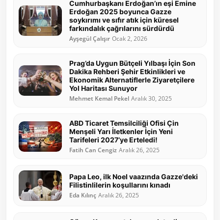
Cumhurbaşkanı Erdoğan’ın eşi Emine
Erdoğan 2025 boyunca Gazze
soykırımı ve sıfır atık için küresel
farkındalık çağrılarını sürdürdü
Ayşegül Çalışır
Ocak 2, 2026
Prag’da Uygun Bütçeli Yılbaşı İçin Son
Dakika Rehberi Şehir Etkinlikleri ve
Ekonomik Alternatiflerle Ziyaretçilere
Yol Haritası Sunuyor
Mehmet Kemal Pekel
Aralık 30, 2025
ABD Ticaret Temsilciliği Ofisi Çin
Menşeli Yarı İletkenler İçin Yeni
Tarifeleri 2027’ye Erteledi!
Fatih Can Cengiz
Aralık 26, 2025
Papa Leo, ilk Noel vaazında Gazze'deki
Filistinlilerin koşullarını kınadı
Eda Kılınç
Aralık 26, 2025