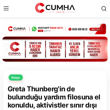
Kurumsal
Cumhurbaşkanlığı
Bakanlıklar
TBMM
Dünya
Siyasi Partiler
Greta Thunberg'in de
Yerel Yönetimler
bulunduğu yardım filosuna el
konuldu, aktivistler sınır dışı
Mülki İdare