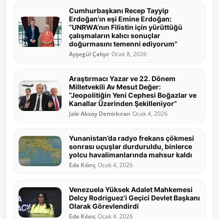
Cumhurbaşkanı Recep Tayyip
Erdoğan’ın eşi Emine Erdoğan:
“UNRWA’nın Filistin için yürüttüğü
çalışmaların kalıcı sonuçlar
doğurmasını temenni ediyorum”
Ayşegül Çalışır
Ocak 8, 2026
Araştırmacı Yazar ve 22. Dönem
Milletvekili Av Mesut Değer:
“Jeopolitiğin Yeni Cephesi Boğazlar ve
Kanallar Üzerinden Şekilleniyor”
Jale Aksoy Demirkıran
Ocak 4, 2026
Yunanistan’da radyo frekans çökmesi
sonrası uçuşlar durduruldu, binlerce
yolcu havalimanlarında mahsur kaldı
Eda Kılınç
Ocak 4, 2026
Venezuela Yüksek Adalet Mahkemesi
Delcy Rodriguez’i Geçici Devlet Başkanı
Olarak Görevlendirdi
Eda Kılınç
Ocak 4, 2026