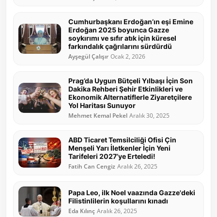
Cumhurbaşkanı Erdoğan’ın eşi Emine
Erdoğan 2025 boyunca Gazze
soykırımı ve sıfır atık için küresel
farkındalık çağrılarını sürdürdü
Ayşegül Çalışır
Ocak 2, 2026
Prag’da Uygun Bütçeli Yılbaşı İçin Son
Dakika Rehberi Şehir Etkinlikleri ve
Ekonomik Alternatiflerle Ziyaretçilere
Yol Haritası Sunuyor
Mehmet Kemal Pekel
Aralık 30, 2025
ABD Ticaret Temsilciliği Ofisi Çin
Menşeli Yarı İletkenler İçin Yeni
Tarifeleri 2027’ye Erteledi!
Fatih Can Cengiz
Aralık 26, 2025
Papa Leo, ilk Noel vaazında Gazze'deki
Filistinlilerin koşullarını kınadı
Eda Kılınç
Aralık 26, 2025