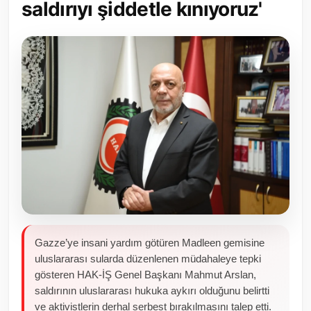
saldırıyı şiddetle kınıyoruz'
Toplum ve Yaşam
Sivil Toplum Kuruluşları
Kamu Kurumları ve Üst Kurullar
Resmi Reklamlar
Gazze’ye insani yardım götüren Madleen gemisine
uluslararası sularda düzenlenen müdahaleye tepki
gösteren HAK-İŞ Genel Başkanı Mahmut Arslan,
saldırının uluslararası hukuka aykırı olduğunu belirtti
ve aktivistlerin derhal serbest bırakılmasını talep etti.