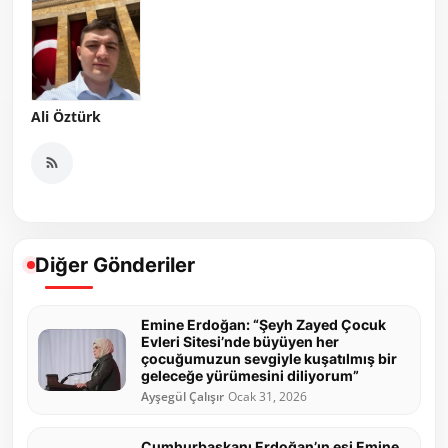
Ali Öztürk
Diğer Gönderiler
Emine Erdoğan: “Şeyh Zayed Çocuk
Evleri Sitesi’nde büyüyen her
çocuğumuzun sevgiyle kuşatılmış bir
geleceğe yürümesini diliyorum”
Ayşegül Çalışır
Ocak 31, 2026
Cumhurbaşkanı Erdoğan’ın eşi Emine