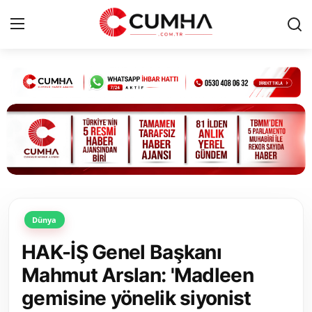
Kurumsal
Cumhurbaşkanlığı
Bakanlıklar
TBMM
Dünya
Siyasi Partiler
HAK-İŞ Genel Başkanı
Yerel Yönetimler
Mahmut Arslan: 'Madleen
gemisine yönelik siyonist
Mülki İdare