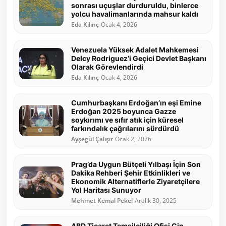
sonrası uçuşlar durduruldu, binlerce
yolcu havalimanlarında mahsur kaldı
Eda Kılınç
Ocak 4, 2026
Venezuela Yüksek Adalet Mahkemesi
Delcy Rodriguez’i Geçici Devlet Başkanı
Olarak Görevlendirdi
Eda Kılınç
Ocak 4, 2026
Cumhurbaşkanı Erdoğan’ın eşi Emine
Erdoğan 2025 boyunca Gazze
soykırımı ve sıfır atık için küresel
farkındalık çağrılarını sürdürdü
Ayşegül Çalışır
Ocak 2, 2026
Prag’da Uygun Bütçeli Yılbaşı İçin Son
Dakika Rehberi Şehir Etkinlikleri ve
Ekonomik Alternatiflerle Ziyaretçilere
Yol Haritası Sunuyor
Mehmet Kemal Pekel
Aralık 30, 2025
ABD Ticaret Temsilciliği Ofisi Çin