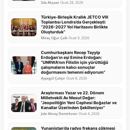
Sıla Akçaat
Ocak 28, 2026
Türkiye-Birleşik Krallık JETCO VIII
Toplantısı Londra’da Gerçekleşti:
“2026-2027 Yol Haritasını Birlikte
Oluşturduk”
Miraç Uğur Çallı
Ocak 9, 2026
Cumhurbaşkanı Recep Tayyip
Erdoğan’ın eşi Emine Erdoğan:
“UNRWA’nın Filistin için yürüttüğü
çalışmaların kalıcı sonuçlar
doğurmasını temenni ediyorum”
Ayşegül Çalışır
Ocak 8, 2026
Araştırmacı Yazar ve 22. Dönem
Milletvekili Av Mesut Değer:
“Jeopolitiğin Yeni Cephesi Boğazlar ve
Kanallar Üzerinden Şekilleniyor”
Jale Aksoy Demirkıran
Ocak 4, 2026
Yunanistan’da radyo frekans çökmesi