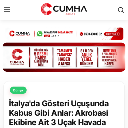
Kurumsal
Cumhurbaşkanlığı
Bakanlıklar
TBMM
Dünya
Siyasi Partiler
İtalya'da Gösteri Uçuşunda
Yerel Yönetimler
Kabus Gibi Anlar: Akrobasi
Ekibine Ait 3 Uçak Havada
Mülki İdare