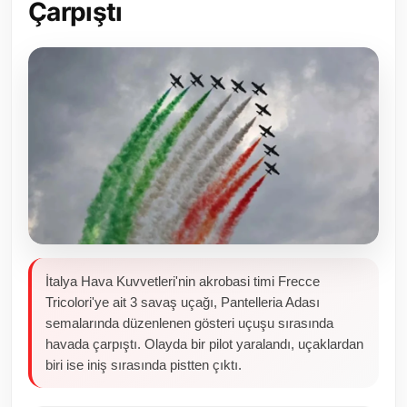
Çarpıştı
Toplum ve Yaşam
Sivil Toplum Kuruluşları
Kamu Kurumları ve Üst Kurullar
Resmi Reklamlar
İtalya Hava Kuvvetleri'nin akrobasi timi Frecce
Tricolori'ye ait 3 savaş uçağı, Pantelleria Adası
semalarında düzenlenen gösteri uçuşu sırasında
havada çarpıştı. Olayda bir pilot yaralandı, uçaklardan
biri ise iniş sırasında pistten çıktı.