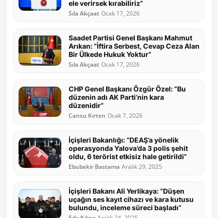
ele verirsek kırabiliriz”
Sıla Akçaat
Ocak 17, 2026
Saadet Partisi Genel Başkanı Mahmut
Arıkan: “İftira Serbest, Cevap Ceza Alan
Bir Ülkede Hukuk Yoktur”
Sıla Akçaat
Ocak 17, 2026
CHP Genel Başkanı Özgür Özel: “Bu
düzenin adı AK Parti’nin kara
düzenidir”
Cansu Kırten
Ocak 7, 2026
İçişleri Bakanlığı: “DEAŞ’a yönelik
operasyonda Yalova’da 3 polis şehit
oldu, 6 terörist etkisiz hale getirildi”
Ebubekir Bastama
Aralık 29, 2025
İçişleri Bakanı Ali Yerlikaya: “Düşen
uçağın ses kayıt cihazı ve kara kutusu
bulundu, inceleme süreci başladı”
Eda Kılınç
Aralık 24, 2025