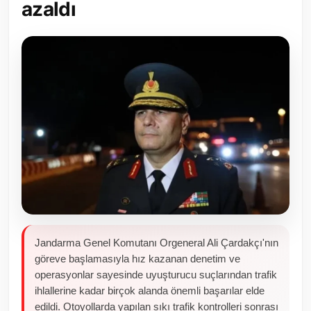
azaldı
Toplum ve Yaşam
Sivil Toplum Kuruluşları
Kamu Kurumları ve Üst Kurullar
Resmi Reklamlar
Jandarma Genel Komutanı Orgeneral Ali Çardakçı'nın
göreve başlamasıyla hız kazanan denetim ve
operasyonlar sayesinde uyuşturucu suçlarından trafik
ihlallerine kadar birçok alanda önemli başarılar elde
edildi. Otoyollarda yapılan sıkı trafik kontrolleri sonrası