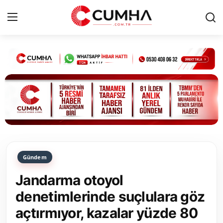
Kurumsal
Cumhurbaşkanlığı
Bakanlıklar
TBMM
Gündem
Siyasi Partiler
Jandarma otoyol
Yerel Yönetimler
denetimlerinde suçlulara göz
açtırmıyor, kazalar yüzde 80
Mülki İdare