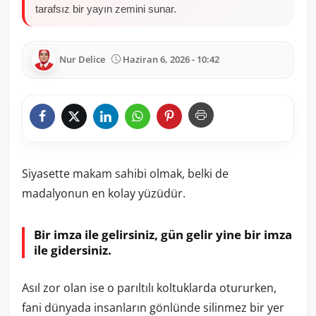
tarafsız bir yayın zemini sunar.
Nur Delice
Haziran 6, 2026 - 10:42
Siyasette makam sahibi olmak, belki de
madalyonun en kolay yüzüdür.
Bir imza ile gelirsiniz, gün gelir yine bir imza
ile gidersiniz.
Asıl zor olan ise o parıltılı koltuklarda otururken,
fani dünyada insanların gönlünde silinmez bir yer