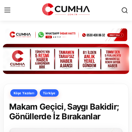
Kurumsal
Cumhurbaşkanlığı
Bakanlıklar
TBMM
Köşe Yazıları
Türkiye
Siyasi Partiler
Makam Geçici, Saygı Bakidir;
Yerel Yönetimler
Gönüllerde İz Bırakanlar
Mülki İdare