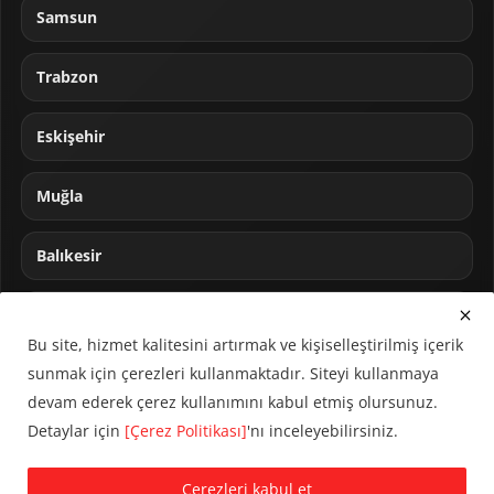
Samsun
Trabzon
Eskişehir
Muğla
Balıkesir
Sakarya
Bu site, hizmet kalitesini artırmak ve kişiselleştirilmiş içerik
sunmak için çerezleri kullanmaktadır. Siteyi kullanmaya
devam ederek çerez kullanımını kabul etmiş olursunuz.
Detaylar için
[Çerez Politikası]
'nı inceleyebilirsiniz.
© 2024 CUMHA (Cumhur Haber Ajansı) Tüm hakları saklıdır.
Çerezleri kabul et