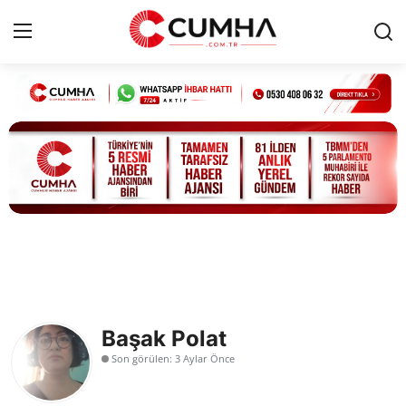
Kurumsal
Cumhurbaşkanlığı
Bakanlıklar
TBMM
Siyasi Partiler
Başak Polat
Yerel Yönetimler
Son görülen: 3 Aylar Önce
Mülki İdare