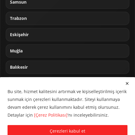
Samsun
Trabzon
Eskişehir
Muğla
Balıkesir
Sakarya
Bu site, hizmet kalitesini artırmak ve kişiselleştirilmiş içerik
sunmak için çerezleri kullanmaktadır. Siteyi kullanmaya
devam ederek çerez kullanımını kabul etmiş olursunuz.
Detaylar için
[Çerez Politikası]
'nı inceleyebilirsiniz.
© 2024 CUMHA (Cumhur Haber Ajansı) Tüm hakları saklıdır.
Çerezleri kabul et