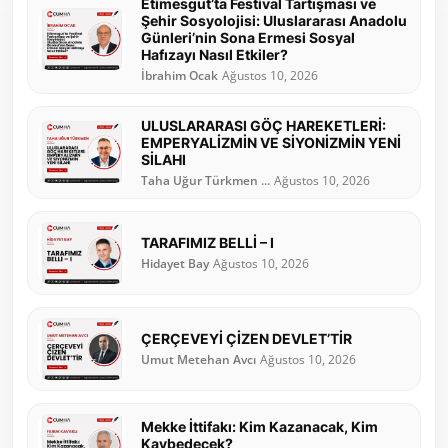
Etimesgut’ta Festival Tartışması ve
Şehir Sosyolojisi: Uluslararası Anadolu
Günleri’nin Sona Ermesi Sosyal
Hafızayı Nasıl Etkiler?
İbrahim Ocak
Ağustos 10, 2026
ULUSLARARASI GÖÇ HAREKETLERİ:
EMPERYALİZMİN VE SİYONİZMİN YENİ
SİLAHI
Taha Uğur Türkmen ...
Ağustos 10, 2026
TARAFIMIZ BELLİ – I
Hidayet Bay
Ağustos 10, 2026
ÇERÇEVEYİ ÇİZEN DEVLET’TİR
Umut Metehan Avcı
Ağustos 10, 2026
Mekke İttifakı: Kim Kazanacak, Kim
Kaybedecek?