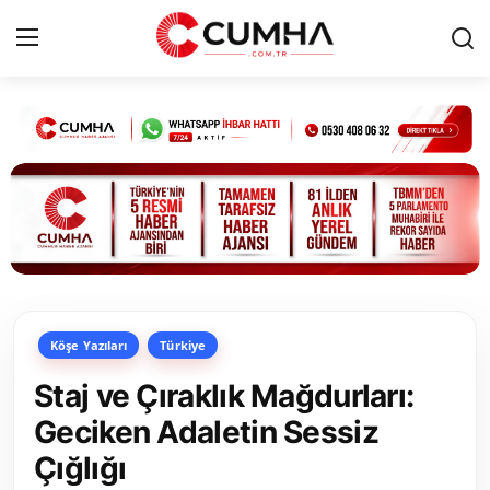
Kurumsal
Cumhurbaşkanlığı
Bakanlıklar
TBMM
Köşe Yazıları
Türkiye
Siyasi Partiler
Staj ve Çıraklık Mağdurları:
Yerel Yönetimler
Geciken Adaletin Sessiz
Çığlığı
Mülki İdare